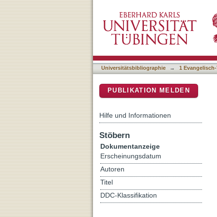
Frühe Antiochenische Chri
DSpace Repositorium (Manakin b
Universitätsbibliographie
→
1 Evangelisch-
PUBLIKATION MELDEN
Hilfe und Informationen
Stöbern
Dokumentanzeige
Erscheinungsdatum
Autoren
Titel
DDC-Klassifikation