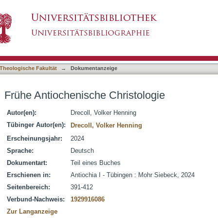
stologie
asiert)
Theologische Fakultät
→
Dokumentanzeige
Frühe Antiochenische Christologie
Autor(en):
Drecoll, Volker Henning
Tübinger Autor(en):
Drecoll, Volker Henning
Erscheinungsjahr:
2024
Sprache:
Deutsch
Dokumentart:
Teil eines Buches
Erschienen in:
Antiochia I - Tübingen : Mohr Siebeck, 2024
Seitenbereich:
391-412
Verbund-Nachweis:
1929916086
Zur Langanzeige