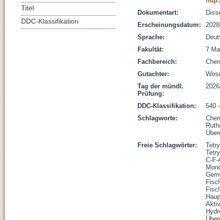
http
Titel
Dokumentart:
Disse
DDC-Klassifikation
Erscheinungsdatum:
2028
Sprache:
Deut
Fakultät:
7 Ma
Fachbereich:
Che
Gutachter:
Wese
Tag der mündl.
2026
Prüfung:
DDC-Klassifikation:
540 
Schlagworte:
Chem
Ruth
Über
Freie Schlagwörter:
Tetr
Tetry
C-F-
Mono
Germ
Fisc
Fisch
Haup
Akti
Hydr
Über