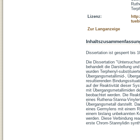
Ruth
Terp
Lizenz:
http
tueb
Zur Langanzeige
Inhaltszusammenfassun
Dissertation ist gesperrt bis 1
Die Dissertation "Untersuchu
behandelt die Darstellung un
wurden Terphenyl-substituier
Übergangsmetallimid-, Überg
resultierenden Bindungssituat
auf der Reaktivität dieser S
mit Übergangsmetallimiden d
beobachtet werden. Die Reakt
eines Ruthena-Stanna-Vinylen
Übergangsmetall darstellt. Da
eines Germylens mit einem R
einem bislang unbekannten Ko
werden. Diese Verbindung rea
erste Chrom-Stannylidin synth