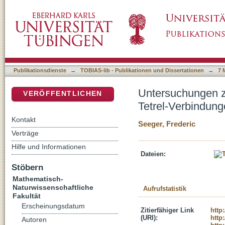
Untersuchungen zur Synthese und Reaktivitä
DSpace Repositorium (Manakin basiert)
Publikationsdienste
→
TOBIAS-lib - Publikationen und Dissertationen
→
7 
Untersuchungen z
VERÖFFENTLICHEN
Tetrel-Verbindun
Kontakt
Seeger, Frederic
Verträge
Hilfe und Informationen
Dateien:
Stöbern
Mathematisch-
Naturwissenschaftliche
Aufrufstatistik
Fakultät
Erscheinungsdatum
Zitierfähiger Link
http
(URI):
http
Autoren