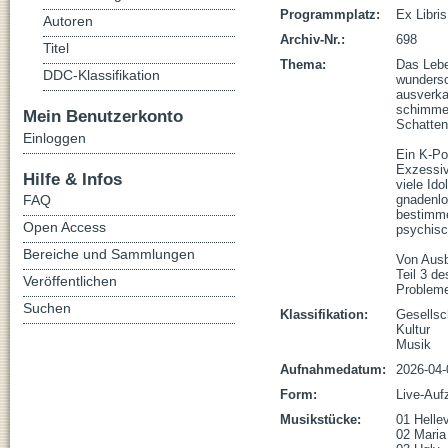
Programmplatz:
Ex Libris
Autoren
Archiv-Nr.:
698
Titel
Thema:
Das Leben
DDC-Klassifikation
wundersc
ausverkau
schimmer
Mein Benutzerkonto
Schattense
Einloggen
Ein K-Po
Exzessiv
Hilfe & Infos
viele Id
FAQ
gnadenlo
bestimme
Open Access
psychisch
Bereiche und Sammlungen
Von Ausb
Teil 3 d
Veröffentlichen
Problemen
Suchen
Klassifikation:
Gesellsc
Kultur
Musik
Aufnahmedatum:
2026-04-
Form:
Live-Auf
Musikstücke:
01 Hellev
02 Maria 