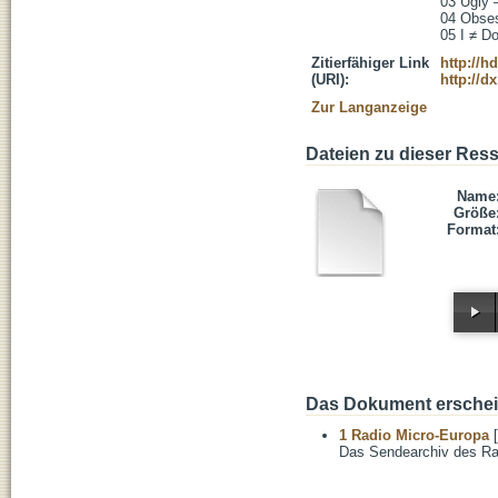
03 Ugly –
04 Obses
05 I ≠ Do
Zitierfähiger Link
http://h
(URI):
http://d
Zur Langanzeige
Dateien zu dieser Res
Name
Größe
Format
Das Dokument erschein
1 Radio Micro-Europa
[
Das Sendearchiv des Ra