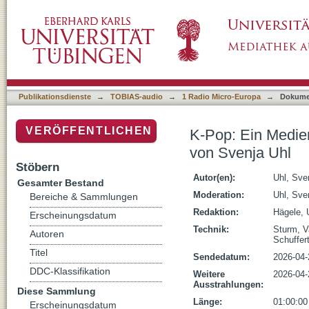
K-Pop: Ein Medienphänomen, Teil 3. Schatte
Publikationsdienste
→
TOBIAS-audio
→
1 Radio Micro-Europa
→
Dokume
VERÖFFENTLICHEN
K-Pop: Ein Medien
von Svenja Uhl
Stöbern
Autor(en):
Uhl, Sve
Gesamter Bestand
Moderation:
Uhl, Sve
Bereiche & Sammlungen
Redaktion:
Hägele, 
Erscheinungsdatum
Technik:
Sturm, V
Autoren
Schuffert
Titel
Sendedatum:
2026-04-
DDC-Klassifikation
Weitere
2026-04-
Ausstrahlungen:
Diese Sammlung
Länge:
01:00:00
Erscheinungsdatum