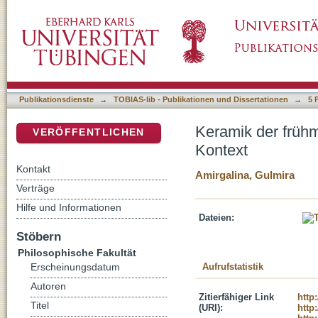
Keramik der frühmittelalterlichen Siedlung D
DSpace Repositorium (Manakin basiert)
Publikationsdienste
→
TOBIAS-lib - Publikationen und Dissertationen
→
5 
Keramik der frühm
VERÖFFENTLICHEN
Kontext
Kontakt
Amirgalina, Gulmira
Verträge
Hilfe und Informationen
Dateien:
Stöbern
Philosophische Fakultät
Aufrufstatistik
Erscheinungsdatum
Autoren
Zitierfähiger Link
http
Titel
(URI):
http