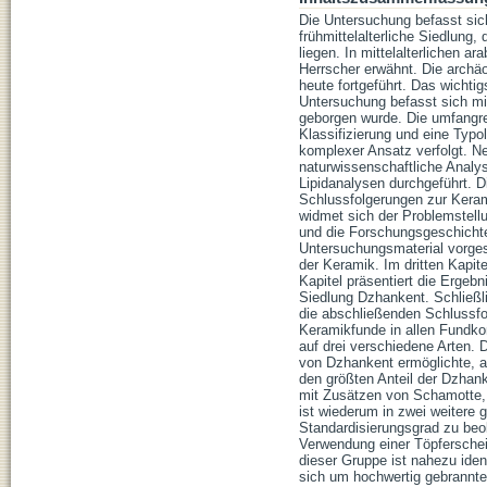
Die Untersuchung befasst si
frühmittelalterliche Siedlung
liegen. In mittelalterlichen 
Herrscher erwähnt. Die arch
heute fortgeführt. Das wichti
Untersuchung befasst sich mi
geborgen wurde. Die umfangr
Klassifizierung und eine Typ
komplexer Ansatz verfolgt. N
naturwissenschaftliche Analy
Lipidanalysen durchgeführt. D
Schlussfolgerungen zur Keramik
widmet sich der Problemstell
und die Forschungsgeschichte
Untersuchungsmaterial vorgest
der Keramik. Im dritten Kapit
Kapitel präsentiert die Erge
Siedlung Dzhankent. Schließl
die abschließenden Schlussf
Keramikfunde in allen Fundkom
auf drei verschiedene Arten. 
von Dzhankent ermöglichte, 
den größten Anteil der Dzhan
mit Zusätzen von Schamotte, 
ist wiederum in zwei weitere g
Standardisierungsgrad zu be
Verwendung einer Töpferschei
dieser Gruppe ist nahezu iden
sich um hochwertig gebrannte