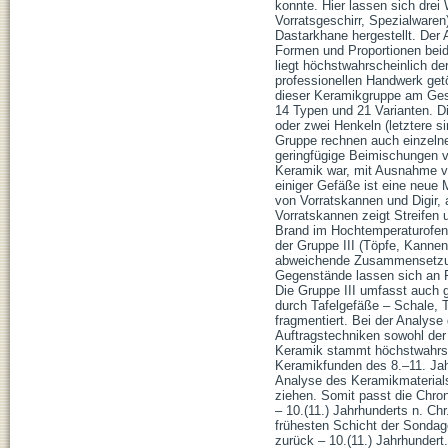
konnte. Hier lassen sich drei
Vorratsgeschirr, Spezialware
Dastarkhane hergestellt. Der
Formen und Proportionen beide
liegt höchstwahrscheinlich d
professionellen Handwerk getö
dieser Keramikgruppe am Ges
14 Typen und 21 Varianten. Di
oder zwei Henkeln (letztere s
Gruppe rechnen auch einzel
geringfügige Beimischungen v
Keramik war, mit Ausnahme vo
einiger Gefäße ist eine neue 
von Vorratskannen und Digir,
Vorratskannen zeigt Streifen u
Brand im Hochtemperaturofen 
der Gruppe III (Töpfe, Kannen
abweichende Zusammensetzung
Gegenstände lassen sich an F
Die Gruppe III umfasst auch 
durch Tafelgefäße – Schale, T
fragmentiert. Bei der Analyse
Auftragstechniken sowohl der
Keramik stammt höchstwahrsche
Keramikfunden des 8.–11. Jah
Analyse des Keramikmaterials
ziehen. Somit passt die Chron
– 10.(11.) Jahrhunderts n. Chr
frühesten Schicht der Sondage
zurück – 10.(11.) Jahrhundert