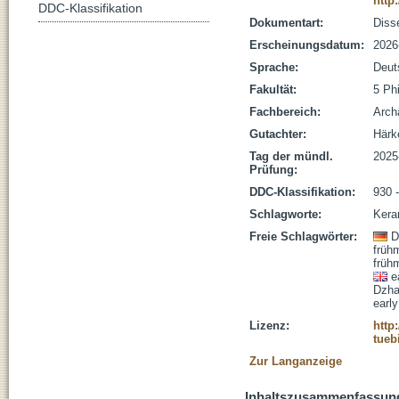
http
DDC-Klassifikation
Dokumentart:
Disse
Erscheinungsdatum:
2026
Sprache:
Deut
Fakultät:
5 Ph
Fachbereich:
Arch
Gutachter:
Härke
Tag der mündl.
2025
Prüfung:
DDC-Klassifikation:
930 
Schlagworte:
Kera
Freie Schlagwörter:
D
frühm
frühm
e
Dzha
earl
Lizenz:
http
tueb
Zur Langanzeige
Inhaltszusammenfassun