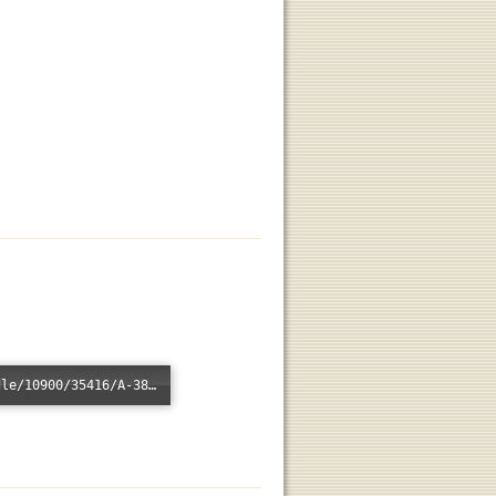
Error loading: "/xmlui/bitstream/handle/10900/35416/A-38.mp3?sequence=1&isAllowed=n"