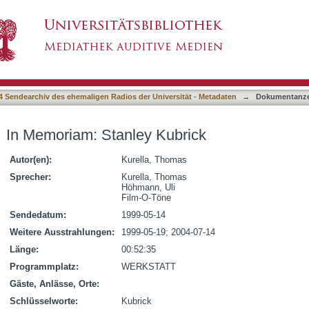
rick
4 Sendearchiv des ehemaligen Radios der Universität - Metadaten
→
Dokumentanze
In Memoriam: Stanley Kubrick
Autor(en):
Kurella, Thomas
Sprecher:
Kurella, Thomas
Höhmann, Uli
Film-O-Töne
Sendedatum:
1999-05-14
Weitere Ausstrahlungen:
1999-05-19; 2004-07-14
Länge:
00:52:35
Programmplatz:
WERKSTATT
Gäste, Anlässe, Orte:
Schlüsselworte:
Kubrick