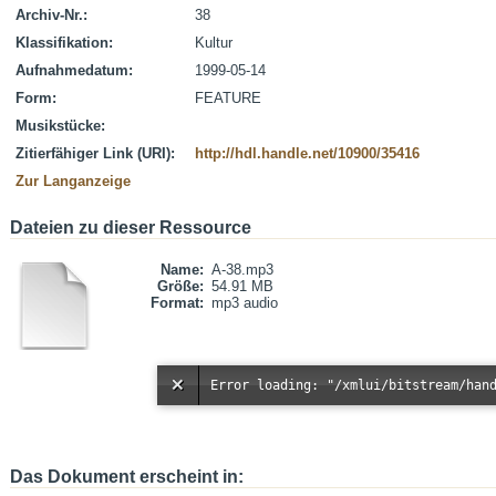
Archiv-Nr.:
38
Klassifikation:
Kultur
Aufnahmedatum:
1999-05-14
Form:
FEATURE
Musikstücke:
Zitierfähiger Link (URI):
http://hdl.handle.net/10900/35416
Zur Langanzeige
Dateien zu dieser Ressource
Name:
A-38.mp3
Größe:
54.91 MB
Format:
mp3 audio
Das Dokument erscheint in: