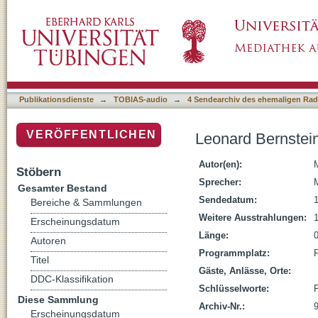
Leonard Bernstein
Publikationsdienste
→
TOBIAS-audio
→
4 Sendearchiv des ehemaligen Radi
VERÖFFENTLICHEN
Leonard Bernstei
Autor(en):
Stöbern
Sprecher:
Gesamter Bestand
Sendedatum:
Bereiche & Sammlungen
Weitere Ausstrahlungen:
Erscheinungsdatum
Länge:
Autoren
Programmplatz:
Titel
Gäste, Anlässe, Orte:
DDC-Klassifikation
Schlüsselworte:
Diese Sammlung
Archiv-Nr.:
Erscheinungsdatum