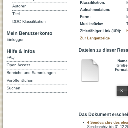
Klassifikation:
Autoren
Aufnahmedatum:
Titel
Form:
DDC-Klassifikation
Musikstücke:
T
Zitierfähiger Link (URI):
Mein Benutzerkonto
Zur Langanzeige
Einloggen
Dateien zu dieser Res
Hilfe & Infos
FAQ
Name
Open Access
Größe
Format
Bereiche und Sammlungen
Veröffentlichen
Suchen
Das Dokument erschein
4 Sendearchiv des ehem
Sendearchiv bis 31.12.2