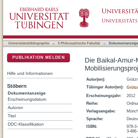
Die Baikal-Amur-Magistrale : vom stalinistis
DSpace Repositorium (Manakin basiert)
Universitätsbibliographie
→
5 Philosophische Fakultät
→
Dokumentanzeig
PUBLIKATION MELDEN
Die Baikal-Amur-M
Mobilisierungsproj
Hilfe und Informationen
Autor(en):
Grütz
Stöbern
Tübinger Autor(en):
Grütz
Dokumentanzeige
Erscheinungsjahr:
2012
Erscheinungsdatum
Reihe:
Ordnun
Autoren
Verlagsangabe:
Münch
Titel
Sprache:
Deuts
DDC-Klassifikation
ISBN:
978-3
3-486