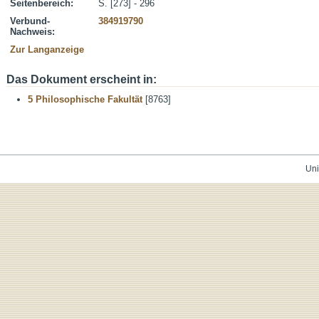
Seitenbereich:
S. [273] - 296
Verbund-
384919790
Nachweis:
Zur Langanzeige
Das Dokument erscheint in:
5 Philosophische Fakultät
[8763]
Uni