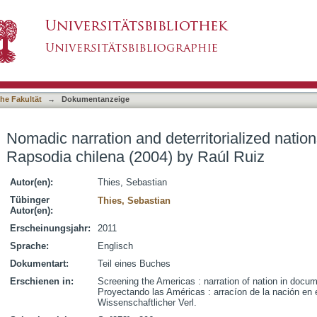
erritorialized nationscape in Cofralandes: Rap
asiert)
he Fakultät
→
Dokumentanzeige
Nomadic narration and deterritorialized natio
Rapsodia chilena (2004) by Raúl Ruiz
Autor(en):
Thies, Sebastian
Tübinger
Thies, Sebastian
Autor(en):
Erscheinungsjahr:
2011
Sprache:
Englisch
Dokumentart:
Teil eines Buches
Erschienen in:
Screening the Americas : narration of nation in docume
Proyectando las Américas : arracíon de la nación en e
Wissenschaftlicher Verl.