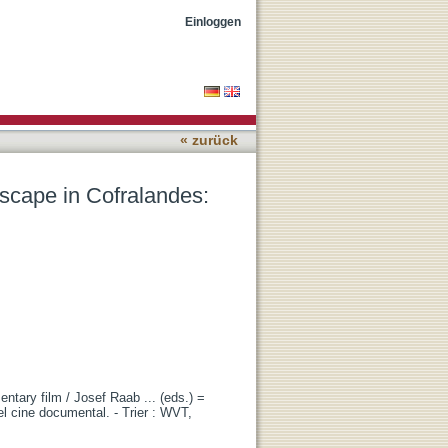
sodia chilena (2004) by
Einloggen
« zurück
nscape in Cofralandes:
ntary film / Josef Raab ... (eds.) =
l cine documental. - Trier : WVT,