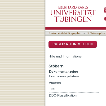
Nomadic narration and det
DSpace Repositorium (Manakin b
Raúl Ruiz
Universitätsbibliographie
→
5 Philosophisc
PUBLIKATION MELDEN
Hilfe und Informationen
Stöbern
Dokumentanzeige
Erscheinungsdatum
Autoren
Titel
DDC-Klassifikation