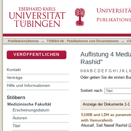
Auflistung 4 Medizinische Fakultät nach Auto
DSpace Repositorium (Manakin basiert)
Publikationsdienste
→
TOBIAS-lib - Publikationen und Dissertationen
→
4 
Auflistung 4 Medi
VERÖFFENTLICHEN
Rashid"
Kontakt
0-9
A
B
C
D
E
F
G
H
I
J
K
L
Verträge
Oder geben Sie die ersten Bu
Hilfe und Informationen
Sortiert nach:
Stöbern
Medizinische Fakultät
Anzeige der Dokumente 1-1
Erscheinungsdatum
S100B and LDH as parameter
Autoren
with Vemurafenib
Abusaif, Sail Nawaf Rashid
(
Titel