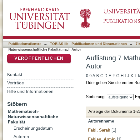
Auflistung 7 Mathematisch-Naturwissenschaft
DSpace Repositorium (Manakin basiert)
Publikationsdienste
→
TOBIAS-lib - Publikationen und Dissertationen
→
7 
Naturwissenschaftliche Fakultät nach Autor
Auflistung 7 Math
VERÖFFENTLICHEN
Autor
Kontakt
0-9
A
B
C
D
E
F
G
H
I
J
K
L
Verträge
Oder geben Sie die ersten Bu
Hilfe und Informationen
Sortierung:
Er
Stöbern
Mathematisch-
Anzeige der Dokumente 1-2
Naturwissenschaftliche
Autorenname
Fakultät
Erscheinungsdatum
Fabi, Sarah
[1]
Autoren
Fabian, Armin
[1]