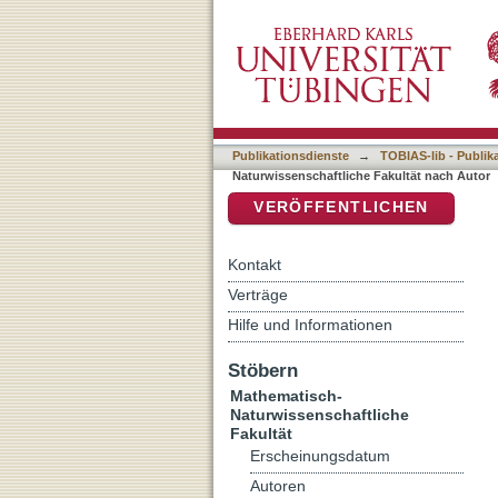
Auflistung 7 Mathematisch
DSpace Repositorium (Manakin b
Publikationsdienste
→
TOBIAS-lib - Publik
Naturwissenschaftliche Fakultät nach Autor
VERÖFFENTLICHEN
Kontakt
Verträge
Hilfe und Informationen
Stöbern
Mathematisch-
Naturwissenschaftliche
Fakultät
Erscheinungsdatum
Autoren