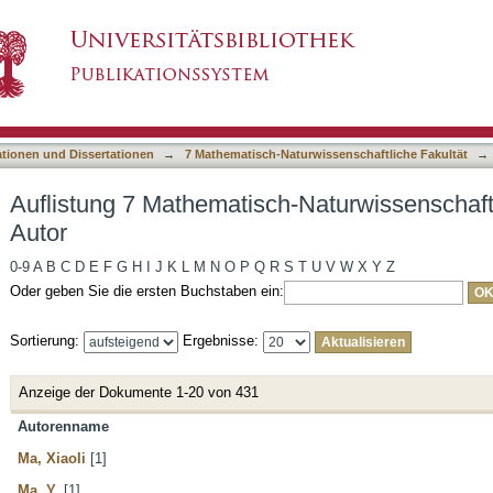
-Naturwissenschaftliche Fakultät nach Autor
asiert)
ationen und Dissertationen
→
7 Mathematisch-Naturwissenschaftliche Fakultät
→
Auflistung 7 Mathematisch-Naturwissenschaft
Autor
0-9
A
B
C
D
E
F
G
H
I
J
K
L
M
N
O
P
Q
R
S
T
U
V
W
X
Y
Z
Oder geben Sie die ersten Buchstaben ein:
Sortierung:
Ergebnisse:
Anzeige der Dokumente 1-20 von 431
Autorenname
Ma, Xiaoli
[1]
Ma, Y.
[1]