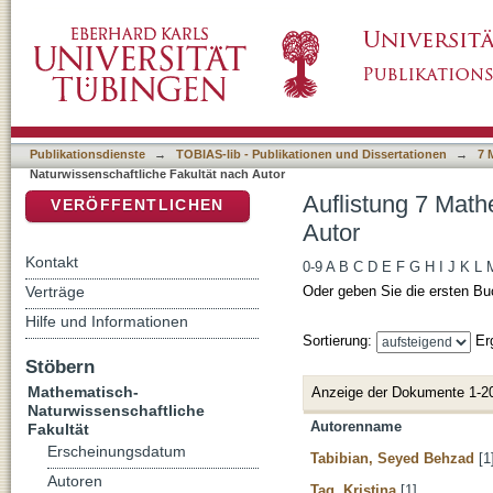
Auflistung 7 Mathematisch-Naturwissenschaft
DSpace Repositorium (Manakin basiert)
Publikationsdienste
→
TOBIAS-lib - Publikationen und Dissertationen
→
7 
Naturwissenschaftliche Fakultät nach Autor
Auflistung 7 Math
VERÖFFENTLICHEN
Autor
Kontakt
0-9
A
B
C
D
E
F
G
H
I
J
K
L
Verträge
Oder geben Sie die ersten Bu
Hilfe und Informationen
Sortierung:
Er
Stöbern
Mathematisch-
Anzeige der Dokumente 1-2
Naturwissenschaftliche
Autorenname
Fakultät
Erscheinungsdatum
Tabibian, Seyed Behzad
[1
Autoren
Tag, Kristina
[1]