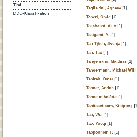
Titel
Tagliavini, Agnese
[1]
DDC-Klassifikation
Taheri, Omid
[1]
Takahashi, Akio
[1]
Takigami, Y.
[1]
Tan Tjhen, Svenja
[1]
Tan, Tao
[1]
Tangemann, Matthias
[1]
Tangermann, Michael Willi
Tanirah, Omar
[1]
Tanner, Adrian
[1]
Tanneur, Valérie
[1]
Tantisantisom, Kittipong
[1
Tao, Wei
[1]
Tao, Yueqi
[1]
Tapponnier, P.
[1]