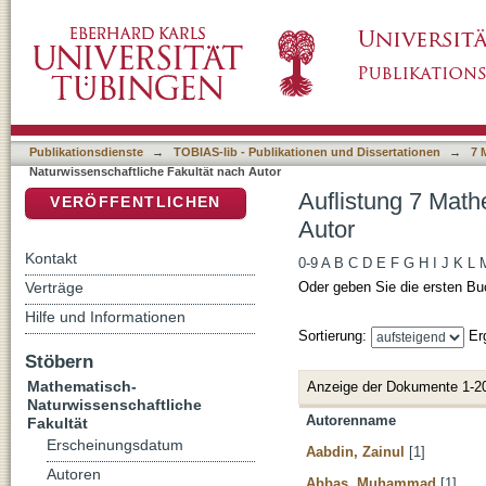
Auflistung 7 Mathematisch-Naturwissenschaft
DSpace Repositorium (Manakin basiert)
Publikationsdienste
→
TOBIAS-lib - Publikationen und Dissertationen
→
7 
Naturwissenschaftliche Fakultät nach Autor
Auflistung 7 Math
VERÖFFENTLICHEN
Autor
Kontakt
0-9
A
B
C
D
E
F
G
H
I
J
K
L
Verträge
Oder geben Sie die ersten Bu
Hilfe und Informationen
Sortierung:
Er
Stöbern
Mathematisch-
Anzeige der Dokumente 1-2
Naturwissenschaftliche
Autorenname
Fakultät
Erscheinungsdatum
Aabdin, Zainul
[1]
Autoren
Abbas, Muhammad
[1]