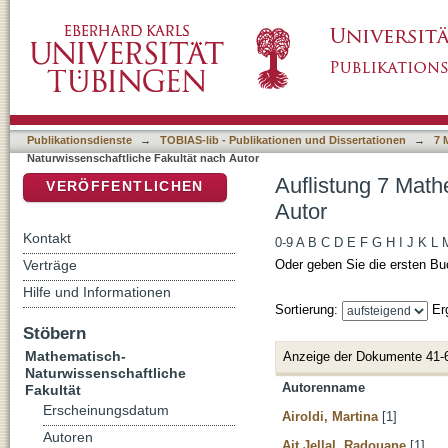
Auflistung 7 Mathematisch-Naturwissenschaft
DSpace Repositorium (Manakin basiert)
Publikationsdienste
→
TOBIAS-lib - Publikationen und Dissertationen
→
7 
Naturwissenschaftliche Fakultät nach Autor
Auflistung 7 Math
VERÖFFENTLICHEN
Autor
Kontakt
0-9
A
B
C
D
E
F
G
H
I
J
K
L
Verträge
Oder geben Sie die ersten Bu
Hilfe und Informationen
Sortierung:
Er
Stöbern
Mathematisch-
Anzeige der Dokumente 41-
Naturwissenschaftliche
Autorenname
Fakultät
Erscheinungsdatum
Airoldi, Martina
[1]
Autoren
Ait Jellal, Radouane
[1]