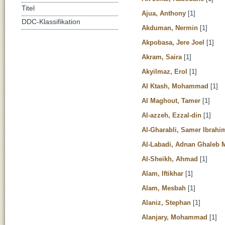
Titel
Ajua, Anthony
[1]
DDC-Klassifikation
Akduman, Nermin
[1]
Akpobasa, Jere Joel
[1]
Akram, Saira
[1]
Akyilmaz, Erol
[1]
Al Ktash, Mohammad
[1]
Al Maghout, Tamer
[1]
Al-azzeh, Ezzal-din
[1]
Al-Gharabli, Samer Ibrah
Al-Labadi, Adnan Ghale
Al-Sheikh, Ahmad
[1]
Alam, Iftikhar
[1]
Alam, Mesbah
[1]
Alaniz, Stephan
[1]
Alanjary, Mohammad
[1]