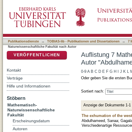
Auflistung 7 Mathematisch-Naturwissenschaf
DSpace Repositorium (Manakin basiert)
Publikationsdienste
→
TOBIAS-lib - Publikationen und Dissertationen
→
7 
Naturwissenschaftliche Fakultät nach Autor
Auflistung 7 Math
VERÖFFENTLICHEN
Autor "Abdulham
Kontakt
0-9
A
B
C
D
E
F
G
H
I
J
K
L
Verträge
Oder geben Sie die ersten Bu
Hilfe und Informationen
Sortiert nach:
Stöbern
Mathematisch-
Anzeige der Dokumente 1-1
Naturwissenschaftliche
Fakultät
The exhumation of the west
Abdulhameed, Sanaa
;
Gagala
Erscheinungsdatum
Verschiedenartige Ressourcen
Autoren