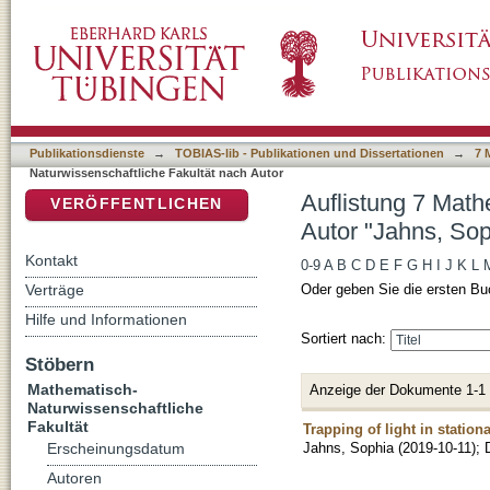
Auflistung 7 Mathematisch-Naturwissenschaft
DSpace Repositorium (Manakin basiert)
Publikationsdienste
→
TOBIAS-lib - Publikationen und Dissertationen
→
7 
Naturwissenschaftliche Fakultät nach Autor
Auflistung 7 Math
VERÖFFENTLICHEN
Autor "Jahns, Sop
Kontakt
0-9
A
B
C
D
E
F
G
H
I
J
K
L
Verträge
Oder geben Sie die ersten Bu
Hilfe und Informationen
Sortiert nach:
Stöbern
Mathematisch-
Anzeige der Dokumente 1-1
Naturwissenschaftliche
Fakultät
Trapping of light in statio
Jahns, Sophia
(
2019-10-11
)
;
Erscheinungsdatum
Autoren