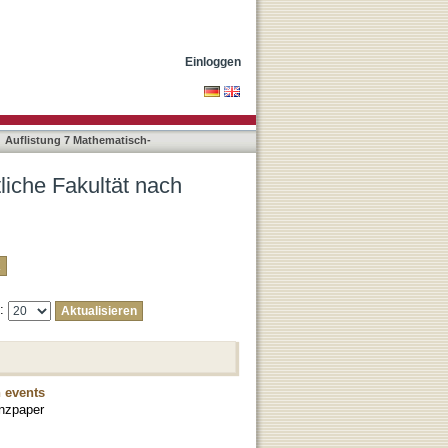
"Laguna, Pablo"
Einloggen
Auflistung 7 Mathematisch-
liche Fakultät nach
e:
n events
nzpaper