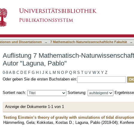
-Naturwissenschaftliche Fakultät nach Autor 
asiert)
ationen und Dissertationen
→
7 Mathematisch-Naturwissenschaftliche Fakultät
→
Auflistung 7 Mathematisch-Naturwissenschaft
Autor "Laguna, Pablo"
0-9
A
B
C
D
E
F
G
H
I
J
K
L
M
N
O
P
Q
R
S
T
U
V
W
X
Y
Z
Oder geben Sie die ersten Buchstaben ein:
Sortiert nach:
Sortierung:
Ergebniss
Anzeige der Dokumente 1-1 von 1
Testing Einstein’s theory of gravity with simulations of tidal disruptio
Hämmerling, Gela
;
Kokkotas, Kostas D.
;
Laguna, Pablo
(
2019-04
)
;
Konfere