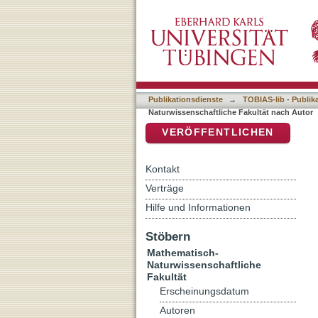
Auflistung 7 Mathematisch
DSpace Repositorium (Manakin b
Publikationsdienste
→
TOBIAS-lib - Publik
Naturwissenschaftliche Fakultät nach Autor
VERÖFFENTLICHEN
Kontakt
Verträge
Hilfe und Informationen
Stöbern
Mathematisch-
Naturwissenschaftliche
Fakultät
Erscheinungsdatum
Autoren