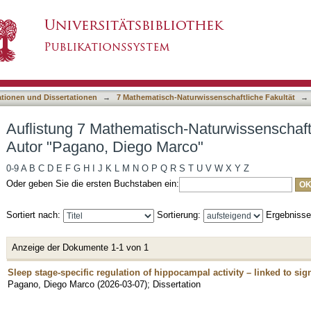
h-Naturwissenschaftliche Fakultät nach Autor 
asiert)
ationen und Dissertationen
→
7 Mathematisch-Naturwissenschaftliche Fakultät
→
Auflistung 7 Mathematisch-Naturwissenschaft
Autor "Pagano, Diego Marco"
0-9
A
B
C
D
E
F
G
H
I
J
K
L
M
N
O
P
Q
R
S
T
U
V
W
X
Y
Z
Oder geben Sie die ersten Buchstaben ein:
Sortiert nach:
Sortierung:
Ergebniss
Anzeige der Dokumente 1-1 von 1
Sleep stage-specific regulation of hippocampal activity – linked to s
Pagano, Diego Marco
(
2026-03-07
)
;
Dissertation