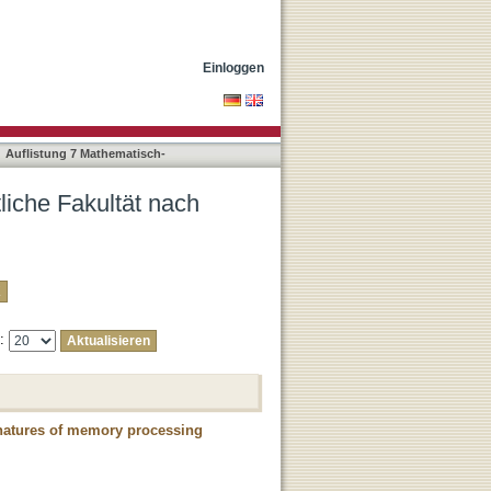
"Pagano, Diego Marco"
Einloggen
Auflistung 7 Mathematisch-
liche Fakultät nach
e:
ignatures of memory processing