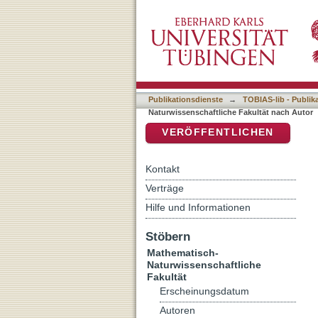
Auflistung 7 Mathematisc
DSpace Repositorium (Manakin b
Publikationsdienste
→
TOBIAS-lib - Publik
Naturwissenschaftliche Fakultät nach Autor
VERÖFFENTLICHEN
Kontakt
Verträge
Hilfe und Informationen
Stöbern
Mathematisch-
Naturwissenschaftliche
Fakultät
Erscheinungsdatum
Autoren