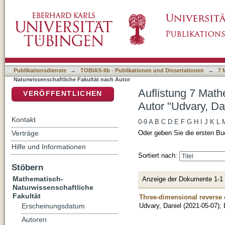
Auflistung 7 Mathematisch-Naturwissenschaft
DSpace Repositorium (Manakin basiert)
Publikationsdienste
→
TOBIAS-lib - Publikationen und Dissertationen
→
7 
Naturwissenschaftliche Fakultät nach Autor
Auflistung 7 Math
VERÖFFENTLICHEN
Autor "Udvary, Da
Kontakt
0-9
A
B
C
D
E
F
G
H
I
J
K
L
Verträge
Oder geben Sie die ersten Bu
Hilfe und Informationen
Sortiert nach:
Stöbern
Mathematisch-
Anzeige der Dokumente 1-1
Naturwissenschaftliche
Fakultät
Three-dimensional reverse e
Udvary, Daniel
(
2021-05-07
)
;
Erscheinungsdatum
Autoren