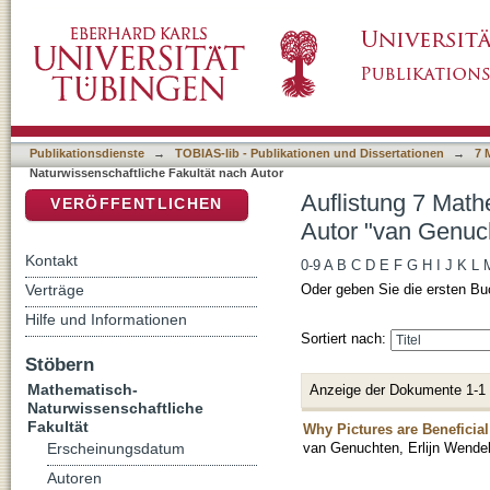
Auflistung 7 Mathematisch-Naturwissenschaft
DSpace Repositorium (Manakin basiert)
Wendela"
Publikationsdienste
→
TOBIAS-lib - Publikationen und Dissertationen
→
7 
Naturwissenschaftliche Fakultät nach Autor
Auflistung 7 Math
VERÖFFENTLICHEN
Autor "van Genuch
Kontakt
0-9
A
B
C
D
E
F
G
H
I
J
K
L
Verträge
Oder geben Sie die ersten Bu
Hilfe und Informationen
Sortiert nach:
Stöbern
Mathematisch-
Anzeige der Dokumente 1-1
Naturwissenschaftliche
Fakultät
Why Pictures are Beneficial
van Genuchten, Erlijn Wende
Erscheinungsdatum
Autoren