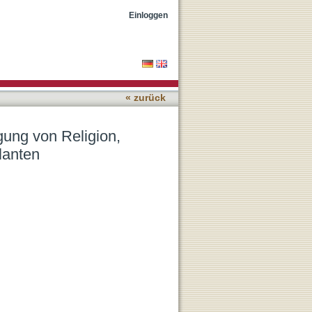
entum und Kirche in DDR-
Einloggen
« zurück
gung von Religion,
lanten