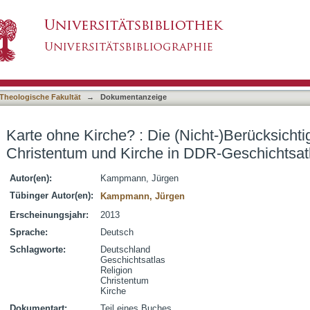
(Nicht-)Berücksichtigung von Religion, Christ
asiert)
Theologische Fakultät
→
Dokumentanzeige
Karte ohne Kirche? : Die (Nicht-)Berücksichti
Christentum und Kirche in DDR-Geschichtsat
Autor(en):
Kampmann, Jürgen
Tübinger Autor(en):
Kampmann, Jürgen
Erscheinungsjahr:
2013
Sprache:
Deutsch
Schlagworte:
Deutschland
Geschichtsatlas
Religion
Christentum
Kirche
Dokumentart:
Teil eines Buches