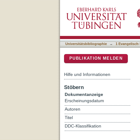
Karte ohne Kirche? : Die 
DSpace Repositorium (Manakin b
Geschichtsatlanten
Universitätsbibliographie
→
1 Evangelisch-
PUBLIKATION MELDEN
Hilfe und Informationen
Stöbern
Dokumentanzeige
Erscheinungsdatum
Autoren
Titel
DDC-Klassifikation