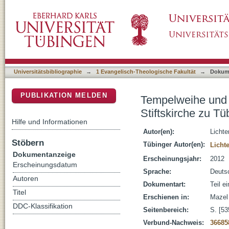
Tempelweihe und Advent : Predigt zu 2. Makk
DSpace Repositorium (Manakin basiert)
Advent, 12.12.2010
Universitätsbibliographie
→
1 Evangelisch-Theologische Fakultät
→
Dokum
PUBLIKATION MELDEN
Tempelweihe und A
Stiftskirche zu T
Hilfe und Informationen
Autor(en):
Licht
Stöbern
Tübinger Autor(en):
Licht
Dokumentanzeige
Erscheinungsjahr:
2012
Erscheinungsdatum
Sprache:
Deuts
Autoren
Dokumentart:
Teil e
Titel
Erschienen in:
Mazel
DDC-Klassifikation
Seitenbereich:
S. [53
Verbund-Nachweis:
36685