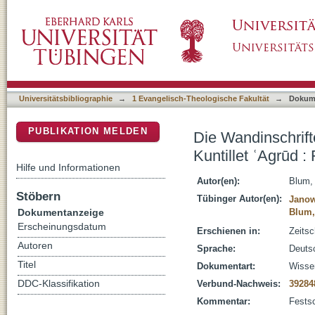
Die Wandinschriften 4.2 und 4.6 sowie die Pit
DSpace Repositorium (Manakin basiert)
Janowski zum 70. Geburtstag
Universitätsbibliographie
→
1 Evangelisch-Theologische Fakultät
→
Dokum
PUBLIKATION MELDEN
Die Wandinschrifte
Kuntillet ʿAgrūd 
Hilfe und Informationen
Autor(en):
Blum,
Stöbern
Tübinger Autor(en):
Janow
Dokumentanzeige
Blum,
Erscheinungsdatum
Erschienen in:
Zeitsc
Autoren
Sprache:
Deuts
Titel
Dokumentart:
Wissen
DDC-Klassifikation
Verbund-Nachweis:
39284
Kommentar:
Festsc