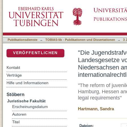
"Die Jugendstrafvollzugsreform : Eine Unt
DSpace Repositorium (Manakin basiert)
Hamburg, Hessen und Niedersachsen am Maß
internationalrechtlicher Vorgaben"
Publikationsdienste
→
TOBIAS-lib - Publikationen und Dissertationen
→
3 
"Die Jugendstrafv
VERÖFFENTLICHEN
Landesgesetze v
Niedersachsen am
Kontakt
internationalrecht
Verträge
Hilfe und Informationen
"The reform of juveni
Hamburg, Hessen and 
Stöbern
legal requirements"
Juristische Fakultät
Erscheinungsdatum
Hartmann, Sandra
Autoren
Titel
Dateien: