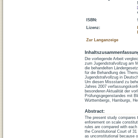
ISBN:
Lizenz:
Zur Langanzeige
Inhaltszusammenfassun
Die vorliegende Arbeit verg
zum Jugendstrafvollzug am Ma
die behandelten Ländergesetz
für die Behandlung des Them
Jugendstrafvollzug in Deutsch
Um diesen Missstand zu behe
Jahres 2007 verfassungskonfo
besonderen Aktualität der vo
Prüfungsgegenstandes mit Bli
Württembergs, Hamburgs, He
Abstract:
The present study compares 
enforement on scale constituti
rules are compared with each ot
the Constitutional Court of 3
as unconstitutional because of