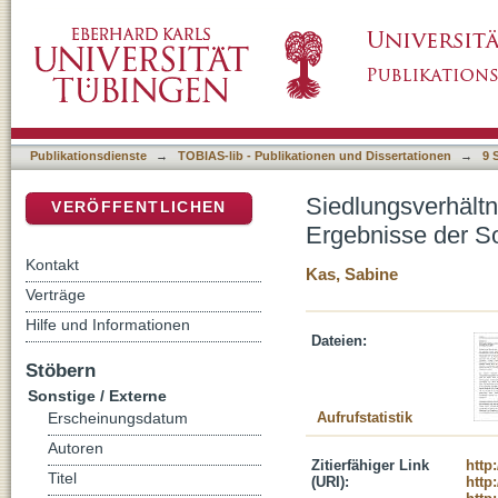
Siedlungsverhältnisse auf der Südlichen Fra
DSpace Repositorium (Manakin basiert)
Sondagegrabung 2004
Publikationsdienste
→
TOBIAS-lib - Publikationen und Dissertationen
→
9 
Siedlungsverhältn
VERÖFFENTLICHEN
Ergebnisse der 
Kontakt
Kas, Sabine
Verträge
Hilfe und Informationen
Dateien:
Stöbern
Sonstige / Externe
Aufrufstatistik
Erscheinungsdatum
Autoren
Zitierfähiger Link
http
Titel
(URI):
http