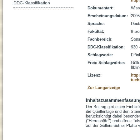
http
DDC-Klassifikation
Dokumentart:
Wisse
Erscheinungsdatum:
2005
Sprache:
Deut
Fakultät:
9 So
Fachbereich:
Sons
DDC-Klassifikation:
930 
Schlagworte:
Frän
Freie Schlagwörter:
Gölle
Ilbli
Lizenz:
http
tueb
Zur Langanzeige
Inhaltszusammenfassun
Der Beitrag gibt einen Einbli
die Quellenlage und den Stand
berücksichtigt dabei besonde
("Herrenhöfe") und offene Ta
auf der Göllersreuther Platte v