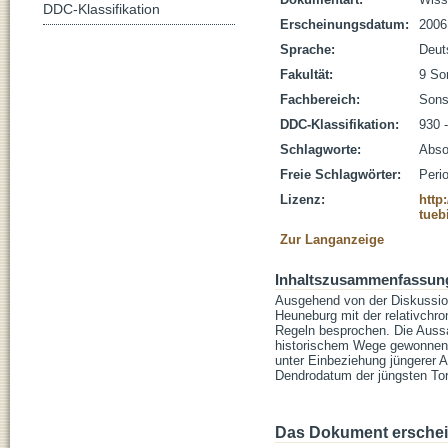
DDC-Klassifikation
Erscheinungsdatum:
2006
Sprache:
Deut
Fakultät:
9 So
Fachbereich:
Sons
DDC-Klassifikation:
930 
Schlagworte:
Absol
Freie Schlagwörter:
Peri
Lizenz:
http
tueb
Zur Langanzeige
Inhaltszusammenfassun
Ausgehend von der Diskussion
Heuneburg mit der relativchr
Regeln besprochen. Die Aussag
historischem Wege gewonnene
unter Einbeziehung jüngerer 
Dendrodatum der jüngsten T
Das Dokument erschein