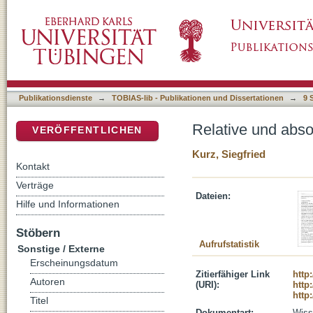
Relative und absolute Chronologie der Heun
DSpace Repositorium (Manakin basiert)
Publikationsdienste
→
TOBIAS-lib - Publikationen und Dissertationen
→
9 
Relative und abs
VERÖFFENTLICHEN
Kurz, Siegfried
Kontakt
Verträge
Dateien:
Hilfe und Informationen
Stöbern
Aufrufstatistik
Sonstige / Externe
Erscheinungsdatum
Zitierfähiger Link
http
Autoren
(URI):
http
http
Titel
Dokumentart:
Wisse