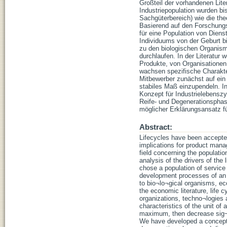
Großteil der vorhandenen Lit
Industriepopulation wurden b
Sachgüterbereich) wie die the
Basierend auf den Forschungs
für eine Population von Dien
Individuums von der Geburt 
zu den biologischen Organis
durchlaufen. In der Literatur
Produkte, von Organisationen
wachsen spezifische Charakt
Mitbewerber zunächst auf ein
stabiles Maß einzupendeln. I
Konzept für Industrielebenszy
Reife- und Degenerationsphase
möglicher Erklärungsansatz fü
Abstract:
Lifecycles have been accepted 
implications for product mana
field concerning the populatio
analysis of the drivers of the
chose a population of service 
development processes of an i
to bio¬lo¬gical organisms, ec
the economic literature, life 
organizations, techno¬logies a
characteristics of the unit of
maximum, then decrease sig¬nif
We have developed a concept f