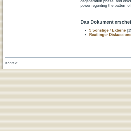
degeneration phase, and disc
power regarding the pattern o
Das Dokument erschein
9 Sonstige / Externe
[3
Reutlinger Diskussion
Kontakt