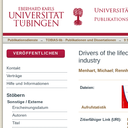
Drivers of the lifecycle - the example of the
DSpace Repositorium (Manakin basiert)
Publikationsdienste
→
TOBIAS-lib - Publikationen und Dissertationen
→
9 
Drivers of the lif
VERÖFFENTLICHEN
industry
Kontakt
Menhart, Michael
;
Rennh
Verträge
Hilfe und Informationen
Dateien:
Stöbern
Sonstige / Externe
Aufrufstatistik
Erscheinungsdatum
Autoren
Zitierfähiger Link (URI):
Titel