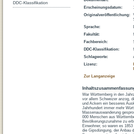
DDC-Klassifikation
Erscheinungsdatum:
Originalveröffentlichung:
Sprache:
Fakultät:
Fachbereich:
DDC-Klassifikation:
Schlagworte:
Lizenz:
Zur Langanzeige
Inhaltszusammenfassun
War Württemberg in den Jahr
vor allem Schweizer anzog, d
und Ackern ein besseres Ausk
Jahrhundert immer mehr Württ
Massenauswanderung gesproch
000 Menschen aus Württemberg
Bevölkerungszunahme zu erblic
Einwohner, so waren es 1853 
die Gipsdüngung, der Anbau de