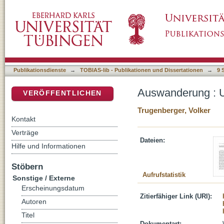
Auswanderung : Ursachen, Motive, Ziele
DSpace Repositorium (Manakin basiert)
Publikationsdienste
→
TOBIAS-lib - Publikationen und Dissertationen
→
9 
Auswanderung : U
VERÖFFENTLICHEN
Trugenberger, Volker
Kontakt
Verträge
Dateien:
Hilfe und Informationen
Stöbern
Aufrufstatistik
Sonstige / Externe
Erscheinungsdatum
Zitierfähiger Link (URI):
Autoren
Titel
Dokumentart: