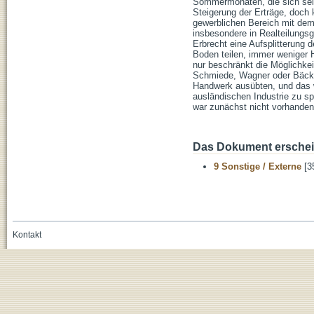
Sommermonaten, die sich sei
Steigerung der Erträge, doch 
gewerblichen Bereich mit de
insbesondere in Realteilungsg
Erbrecht eine Aufsplitterung
Boden teilen, immer weniger
nur beschränkt die Möglichkei
Schmiede, Wagner oder Bäcker 
Handwerk ausübten, und das 
ausländischen Industrie zu sp
war zunächst nicht vorhanden
Das Dokument erschein
9 Sonstige / Externe
[3
Kontakt