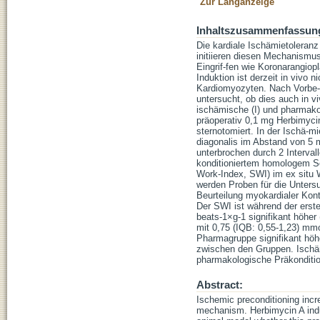
Zur Langanzeige
Inhaltszusammenfassun
Die kardiale Ischämietoleranz
initiieren diesen Mechanismus
Eingrif-fen wie Koronarangio
Induktion ist derzeit in vivo n
Kardiomyozyten. Nach Vorbe-
untersucht, ob dies auch in vi
ischämische (I) und pharmakolo
präoperativ 0,1 mg Herbimycin 
sternotomiert. In der Ischä-m
diagonalis im Abstand von 5 m
unterbrochen durch 2 Interval
konditioniertem homologem Sch
Work-Index, SWI) im ex situ 
werden Proben für die Unter
Beurteilung myokardialer Kont
Der SWI ist während der erst
beats-1×g-1 signifikant höher
mit 0,75 (IQB: 0,55-1,23) mmo
Pharmagruppe signifikant höhe
zwischen den Gruppen. Ischäm
pharmakologische Präkonditio
Abstract:
Ischemic preconditioning incr
mechanism. Herbimycin A indu