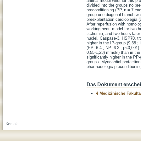
animal model whether this prot
divided into the groups no pre
preconditioning (PP, n = 7 ea
group one diagonal branch was 
preexplantation cardioplegia (
After reperfusion with homolo
working heart model for two 
ischemia, and two hours later
nuclei, Caspase-3, HSP70, trop
higher in the IP-group (9,38 ;
(PP: 6.4 , NP: 6.3 ; p<0,001).
0,55-1,23) mmol/l) than in th
significantly higher in the PP
groups. Myocardial protection
pharmacologic preconditioning
Das Dokument erschein
4 Medizinische Fakultä
Kontakt