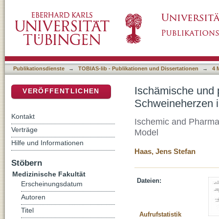
Ischämische und pharmakologische Präkondi
DSpace Repositorium (Manakin basiert)
Modell
Publikationsdienste
→
TOBIAS-lib - Publikationen und Dissertationen
→
4 
Ischämische und 
VERÖFFENTLICHEN
Schweineherzen i
Kontakt
Ischemic and Pharmaco
Verträge
Model
Hilfe und Informationen
Haas, Jens Stefan
Stöbern
Medizinische Fakultät
Dateien:
Erscheinungsdatum
Autoren
Titel
Aufrufstatistik