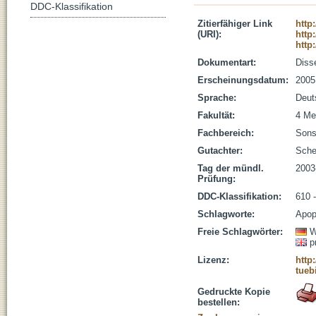
DDC-Klassifikation
Zitierfähiger Link
http
(URI):
http
http
Dokumentart:
Disse
Erscheinungsdatum:
2005
Sprache:
Deut
Fakultät:
4 Me
Fachbereich:
Sons
Gutachter:
Sche
Tag der mündl.
2003
Prüfung:
DDC-Klassifikation:
610 
Schlagworte:
Apop
Freie Schlagwörter:
W
p
Lizenz:
http
tueb
Gedruckte Kopie
bestellen: