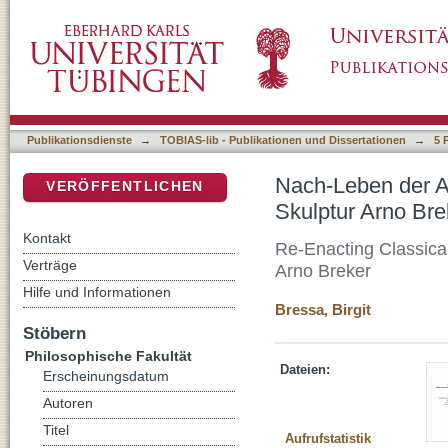
Nach-Leben der Antike. Klassische Bilder de
DSpace Repositorium (Manakin basiert)
Publikationsdienste
→
TOBIAS-lib - Publikationen und Dissertationen
→
5 
Nach-Leben der An
VERÖFFENTLICHEN
Skulptur Arno Bre
Kontakt
Re-Enacting Classical
Verträge
Arno Breker
Hilfe und Informationen
Bressa, Birgit
Stöbern
Philosophische Fakultät
Dateien:
Erscheinungsdatum
Autoren
Titel
Aufrufstatistik