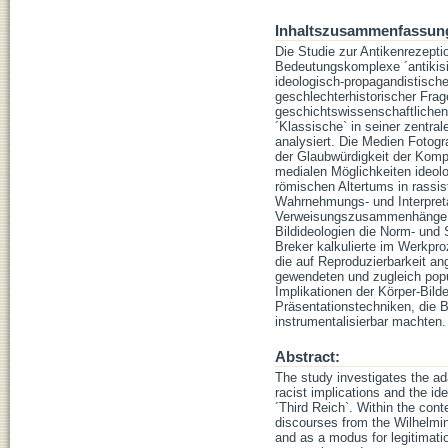
Inhaltszusammenfassun
Die Studie zur Antikenrezepti
Bedeutungskomplexe ´antikisie
ideologisch-propagandistisch
geschlechterhistorischer Frag
geschichtswissenschaftlichen,
´Klassische` in seiner zentr
analysiert. Die Medien Fotogr
der Glaubwürdigkeit der Kompa
medialen Möglichkeiten ideolo
römischen Altertums in rassi
Wahrnehmungs- und Interpretat
Verweisungszusammenhänge sp
Bildideologien die Norm- und 
Breker kalkulierte im Werkpr
die auf Reproduzierbarkeit ang
gewendeten und zugleich popul
Implikationen der Körper-Bild
Präsentationstechniken, die 
instrumentalisierbar machten.
Abstract:
The study investigates the ada
racist implications and the id
´Third Reich`. Within the conte
discourses from the Wilhelmini
and as a modus for legitimatio