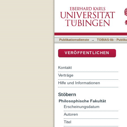
Die japanischen Partikeln
DSpace Repositorium (Manakin b
Publikationsdienste
→
TOBIAS-lib - Publik
VERÖFFENTLICHEN
Kontakt
Verträge
Hilfe und Informationen
Stöbern
Philosophische Fakultät
Erscheinungsdatum
Autoren
Titel