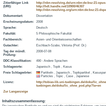
Zitierfähiger Link
http://nbn-resolving.de/urn:nbn:de:bsz:21-opus
(URI):
http://hdl.handle.net/10900/46307
http://nbn-resolving.org/urn:nbn:de:bsz:21-dsp
Dokumentart:
Dissertation
Erscheinungsdatum:
2008
Sprache:
Deutsch
Fakultät:
5 Philosophische Fakultät
Fachbereich:
Asien- und Orientwissenschaften
Gutachter:
Eschbach-Szabo, Viktoria (Prof. Dr.)
Tag der mündl.
2008-07-08
Prüfung:
DDC-Klassifikation:
490 - Andere Sprachen
Schlagworte:
Japanisch , Topik , Kasus
Freie Schlagwörter:
Partikeln , Japanisch , Topikpartikel , Kasuspar
Particles , Topic , Case , Japanese
Lizenz:
http://tobias-lib.uni-tuebingen.de/doku/lic_oh
tuebingen.de/doku/lic_ohne_pod.php?la=en
Zur Langanzeige
Inhaltszusammenfassung:
Die japanischen Partikeln ga und wa sind die wichtigsten Faktoren, um japa