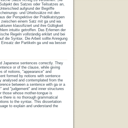
 Subjekt des Satzes oder Teilsatzes an,
Unterschied aufgrund der Begriffe
scheinungs- und Urteilssätze mit den
aus der Perspektive der Prädikatstypen
ied zwischen einem Satz mit ga und wa
turen klassifiziert und ihre Gültigkeit
lern intuitiv getroffen. Das Erlernen der
sche Regeln vollständig erklärt und bei
f die Syntax. Die Arbeit sollte Anregung
Einsatz der Partikeln ga und wa besser
nd Japanese sentences correctly. They
entence or of the clause, while giving
ses of notions, "appearance" and
ent formed by notions with sentence
ely analysed and contemplated from the
ifference between a sentence with ga or a
" and "judgement" and inner structures
 for those whose mother-tongue is
nce there is no thorough grammatical
ions to the syntax. This dissertation
uage to explain and understand the