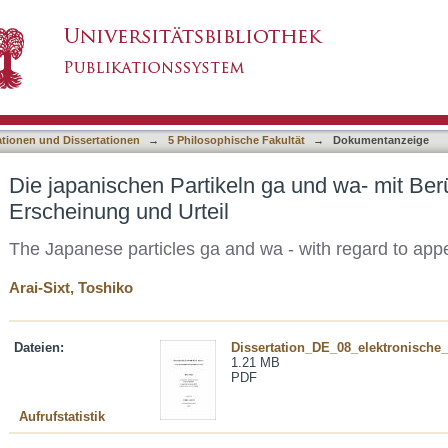
 ga und wa- mit Berücksichtigung von Erschein
asiert)
ationen und Dissertationen
→
5 Philosophische Fakultät
→
Dokumentanzeige
Die japanischen Partikeln ga und wa- mit Ber
Erscheinung und Urteil
The Japanese particles ga and wa - with regard to ap
Arai-Sixt, Toshiko
Dateien:
Dissertation_DE_08_elektronische_
1.21 MB
PDF
Aufrufstatistik