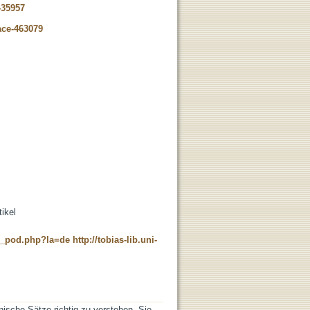
-35957
ace-463079
tikel
ne_pod.php?la=de
http://tobias-lib.uni-
nische Sätze richtig zu verstehen. Sie