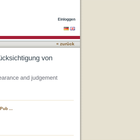
ung und Urteil
Einloggen
« zurück
ücksichtigung von
pearance and judgement
Pub ...