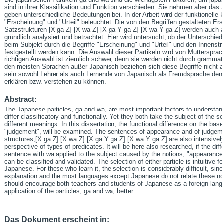
sind in ihrer Klassifikation und Funktion verschieden. Sie nehmen aber das
geben unterschiedliche Bedeutungen bei. In der Arbeit wird der funktionelle 
"Erscheinung" und "Urteil" beleuchtet. Die von den Begriffen gestalteten Er
Satzstrukturen [X ga Z] [X wa Z] [X ga Y ga Z] [X wa Y ga Z] werden auch 
gründlich analysiert und betrachtet. Hier wird untersucht, ob der Untersch
beim Subjekt durch die Begriffe "Erscheinung" und "Urteil" und den Innenstruk
festgestellt werden kann. Die Auswahl dieser Partikeln wird von Muttersprach
richtigen Auswahl ist ziemlich schwer, denn sie werden nicht durch grammati
den meisten Sprachen außer Japanisch beziehen sich diese Begriffe nicht au
sein sowohl Lehrer als auch Lernende von Japanisch als Fremdsprache den 
erklären bzw. verstehen zu können.
Abstract:
The Japanese particles, ga and wa, are most important factors to understa
differ classificatory and functionally. Yet they both take the subject of the s
different meanings. In this dissertation, the functional difference on the ba
"judgement", will be examined. The sentences of appearance and of judgem
structures,[X ga Z] [X wa Z] [X ga Y ga Z] [X wa Y ga Z] are also intensiv
perspective of types of predicates. It will be here also researched, if the d
sentence with wa applied to the subject caused by the notions, "appearance
can be classified and validated. The selection of either particle is intuitive
Japanese. For those who learn it, the selection is considerably difficult, si
explanation and the most languages except Japanese do not relate these not
should encourage both teachers and students of Japanese as a foreign lang
application of the particles, ga and wa, better.
Das Dokument erscheint in: