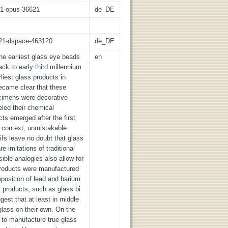
:21-opus-36621
de_DE
z:21-dspace-463120
de_DE
he earliest glass eye beads
en
ck to early third millennium
iest glass products in
became clear that these
cimens were decorative
eled their chemical
cts emerged after the first
s context, unmistakable
ifs leave no doubt that glass
e imitations of traditional
sible analogies also allow for
products were manufactured
position of lead and barium
s products, such as glass bi
gest that at least in middle
lass on their own. On the
 to manufacture true glass