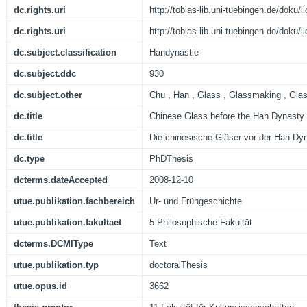
dc.rights.uri
http://tobias-lib.uni-tuebingen.de/doku
dc.rights.uri
http://tobias-lib.uni-tuebingen.de/doku
dc.subject.classification
Handynastie
dc.subject.ddc
930
dc.subject.other
Chu , Han , Glass , Glassmaking , Gla
dc.title
Chinese Glass before the Han Dynasty
dc.title
Die chinesische Gläser vor der Han Dyn
dc.type
PhDThesis
dcterms.dateAccepted
2008-12-10
utue.publikation.fachbereich
Ur- und Frühgeschichte
utue.publikation.fakultaet
5 Philosophische Fakultät
dcterms.DCMIType
Text
utue.publikation.typ
doctoralThesis
utue.opus.id
3662