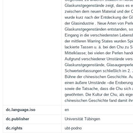
Glaskunstgegenstände zeigt, dass es e
zwischen dem neuen Material und der C
wurde kurz nach der Entdeckung der G
der Glasindustrie . Neue Arten von Per
Glaskunstgegenständen entstanden, so
Eingang in die verschiedensten Lebens
der mittleren Warring States wurden Sp
lackierte Tassen u. ä. bei den Chu zu 
Mittelklasse; bei vielen der Perlen han
Aufgrund verschiedener Umstände ver
Glaskunstgegenstände, Glasaugenperle
Schwerteinfassungen schließlich im 2. J
Bühne der chinesischen Geschichte. Au
einen äußere Umstände –die Eroberung 
sowie die Tatsache, dass die Chu sich a
gewöhnten. Die Kultur der Chu, als eige
chinesischen Geschichte fand damit ih
dc.language.iso
en
dc.publisher
Universität Tübingen
dc.rights
ubt-podno