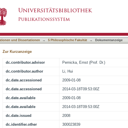
 Han Dynasty
asiert)
ationen und Dissertationen
→
5 Philosophische Fakultät
→
Dokumentanzeige
Zur Kurzanzeige
dc.contributor.advisor
Pernicka, Ernst (Prof. Dr.)
dc.contributor.author
Li, Hui
dc.date.accessioned
2009-01-08
dc.date.accessioned
2014-03-18T09:53:00Z
dc.date.available
2009-01-08
dc.date.available
2014-03-18T09:53:00Z
dc.date.issued
2008
dc.identifier.other
300023839