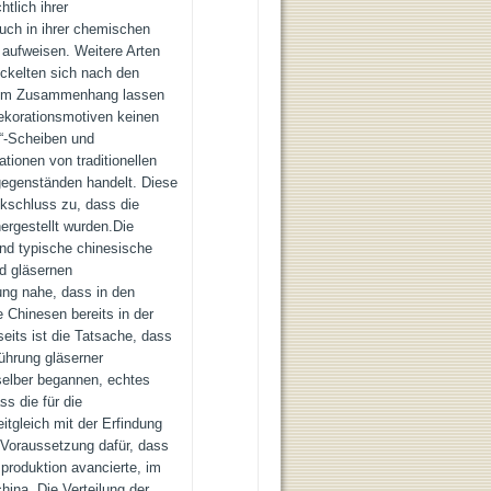
tlich ihrer
uch in ihrer chemischen
aufweisen. Weitere Arten
ckelten sich nach den
esem Zusammenhang lassen
ekorationsmotiven keinen
i“-Scheiben und
tionen von traditionellen
gegenständen handelt. Diese
kschluss zu, dass die
ergestellt wurden.Die
nd typische chinesische
d gläsernen
ng nahe, dass in den
e Chinesen bereits in der
eits ist die Tatsache, dass
ührung gläserner
selber begannen, echtes
ss die für die
itgleich mit der Erfindung
e Voraussetzung dafür, dass
roduktion avancierte, im
ina. Die Verteilung der