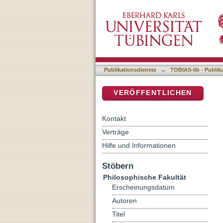
Chinese Glass before the
DSpace Repositorium (Manakin b
Publikationsdienste
→
TOBIAS-lib - Publik
VERÖFFENTLICHEN
Kontakt
Verträge
Hilfe und Informationen
Stöbern
Philosophische Fakultät
Erscheinungsdatum
Autoren
Titel