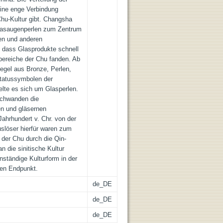
ine enge Verbindung
hu-Kultur gibt. Changsha
lasaugenperlen zum Zentrum
len und anderen
 dass Glasprodukte schnell
bereiche der Chu fanden. Ab
iegel aus Bronze, Perlen,
Statussymbolen der
delte es sich um Glasperlen.
schwanden die
n und gläsernen
ahrhundert v. Chr. von der
slöser hierfür waren zum
der Chu durch die Qin-
n die sinitische Kultur
nständige Kulturform in der
ren Endpunkt.
de_DE
de_DE
de_DE