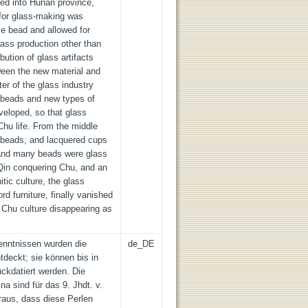
ted into Hunan province,
 for glass-making was
ye bead and allowed for
ass production other than
bution of glass artifacts
ween the new material and
r of the glass industry
e beads and new types of
veloped, so that glass
Chu life. From the middle
 beads, and lacquered cups
 and many beads were glass
Qin conquering Chu, and an
tic culture, the glass
rd furniture, finally vanished
 Chu culture disappearing as
enntnissen wurden die
de_DE
tdeckt; sie können bis in
ückdatiert werden. Die
a sind für das 9. Jhdt. v.
heraus, dass diese Perlen