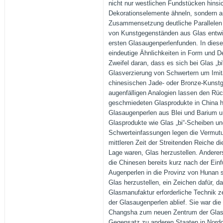
nicht nur westlichen Fundstücken hinsich
Dekorationselemente ähneln, sondern a
Zusammensetzung deutliche Parallelen 
von Kunstgegenständen aus Glas entwi
ersten Glasaugenperlenfunden. In di
eindeutige Ähnlichkeiten in Form und D
Zweifel daran, dass es sich bei Glas „b
Glasverzierung von Schwertern um Imita
chinesischen Jade- oder Bronze-Kunst
augenfälligen Analogien lassen den Rüc
geschmiedeten Glasprodukte in China h
Glasaugenperlen aus Blei und Barium u
Glasprodukte wie Glas „bi“-Scheiben un
Schwerteinfassungen legen die Vermutu
mittleren Zeit der Streitenden Reiche di
Lage waren, Glas herzustellen. Anderers
die Chinesen bereits kurz nach der Einf
Augenperlen in die Provinz von Hunan 
Glas herzustellen, ein Zeichen dafür, da
Glasmanufaktur erforderliche Technik ze
der Glasaugenperlen ablief. Sie war di
Changsha zum neuen Zentrum der Glasp
Gegensatz zu anderen Staaten in Nordch