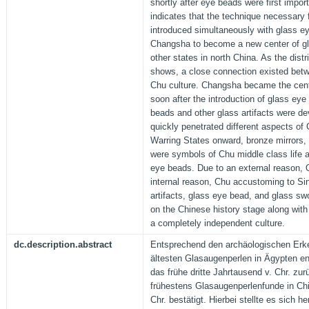
shortly after eye beads were first impor
indicates that the technique necessary
introduced simultaneously with glass e
Changsha to become a new center of gl
other states in north China. As the distri
shows, a close connection existed bet
Chu culture. Changsha became the cente
soon after the introduction of glass ey
beads and other glass artifacts were de
quickly penetrated different aspects of 
Warring States onward, bronze mirrors,
were symbols of Chu middle class life
eye beads. Due to an external reason, 
internal reason, Chu accustoming to Sini
artifacts, glass eye bead, and glass swo
on the Chinese history stage along with
a completely independent culture.
dc.description.abstract
Entsprechend den archäologischen Erk
ältesten Glasaugenperlen in Ägypten en
das frühe dritte Jahrtausend v. Chr. zur
frühestens Glasaugenperlenfunde in Chin
Chr. bestätigt. Hierbei stellte es sich 