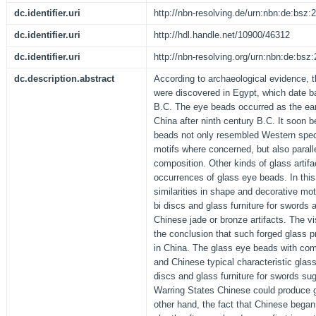
dc.identifier.uri
http://nbn-resolving.de/urn:nbn:de:bsz
dc.identifier.uri
http://hdl.handle.net/10900/46312
dc.identifier.uri
http://nbn-resolving.org/urn:nbn:de:bs
dc.description.abstract
According to archaeological evidence, t
were discovered in Egypt, which date ba
B.C. The eye beads occurred as the earl
China after ninth century B.C. It soon 
beads not only resembled Western spe
motifs where concerned, but also parall
composition. Other kinds of glass artifa
occurrences of glass eye beads. In thi
similarities in shape and decorative mot
bi discs and glass furniture for swords ar
Chinese jade or bronze artifacts. The vi
the conclusion that such forged glass 
in China. The glass eye beads with com
and Chinese typical characteristic glas
discs and glass furniture for swords sug
Warring States Chinese could produce g
other hand, the fact that Chinese began