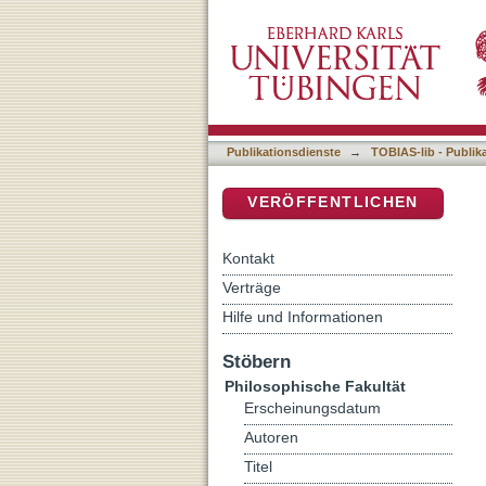
Interferencias entre Gale
DSpace Repositorium (Manakin b
Publikationsdienste
→
TOBIAS-lib - Publik
VERÖFFENTLICHEN
Kontakt
Verträge
Hilfe und Informationen
Stöbern
Philosophische Fakultät
Erscheinungsdatum
Autoren
Titel