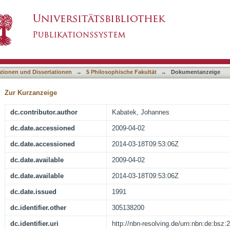
go e Castelan: problemas do galego estandar
asiert)
ationen und Dissertationen
→
5 Philosophische Fakultät
→
Dokumentanzeige
Zur Kurzanzeige
dc.contributor.author
Kabatek, Johannes
dc.date.accessioned
2009-04-02
dc.date.accessioned
2014-03-18T09:53:06Z
dc.date.available
2009-04-02
dc.date.available
2014-03-18T09:53:06Z
dc.date.issued
1991
dc.identifier.other
305138200
dc.identifier.uri
http://nbn-resolving.de/urn:nbn:de:bsz