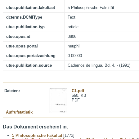
utue.publikation.fakultaet
5 Philosophische Fakultät
dcterms.DCMIType
Text
utue.publikation.typ
article
utue.opus.id
3806
utue.opus.portal
neuphil
utue.opus.portalzaehlung
0.00000
utue.publikation.source
Cadernos de lingua, Bd. 4. - (1991)
Dateien:
C1.pdf
560. KB
PDF
Aufrufstatistik
Das Dokument erscheint in:
5 Philosophische Fakultät
[1773]