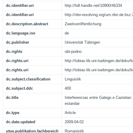
dc.identifier.uri
http://hdl.handle.net/10900/46334
dc.identifier.uri
http://nbn-resolving.org/urn:nbn:de:bs
dc.description.abstract
Zweitveröffentlichung
dc.language.iso
de
dc.publisher
Universität Tübingen
dc.rights
ubt-podno
dc.rights.uri
http://tobias-lib.uni-tuebingen.de/doku
dc.rights.uri
http://tobias-lib.uni-tuebingen.de/doku
dc.subject.classification
Linguistik
dc.subject.ddc
400
dc.title
Interferencias entre Galego e Castelan
estandar
dc.type
Article
dc.date.updated
2009-04-02
utue.publikation.fachbereich
Romanistik