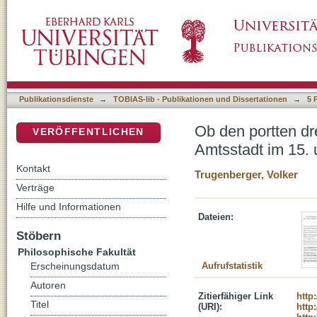
Ob den portten drey hirschhorn in gelbem ve
DSpace Repositorium (Manakin basiert)
Jahrhundert
Publikationsdienste
→
TOBIAS-lib - Publikationen und Dissertationen
→
5 
Ob den portten dr
VERÖFFENTLICHEN
Amtsstadt im 15. 
Kontakt
Trugenberger, Volker
Verträge
Hilfe und Informationen
Dateien:
Stöbern
Philosophische Fakultät
Aufrufstatistik
Erscheinungsdatum
Autoren
Zitierfähiger Link
http
Titel
(URI):
http