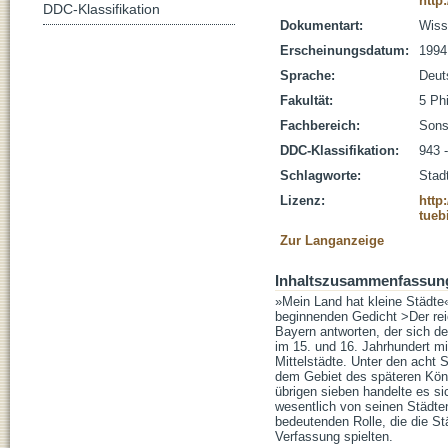
http
DDC-Klassifikation
Dokumentart:
Wisse
Erscheinungsdatum:
1994
Sprache:
Deut
Fakultät:
5 Ph
Fachbereich:
Sons
DDC-Klassifikation:
943 
Schlagworte:
Stad
Lizenz:
http
tueb
Zur Langanzeige
Inhaltszusammenfassun
»Mein Land hat kleine Städte
beginnenden Gedicht >Der re
Bayern antworten, der sich de
im 15. und 16. Jahrhundert m
Mittelstädte. Unter den acht 
dem Gebiet des späteren König
übrigen sieben handelte es s
wesentlich von seinen Städte
bedeutenden Rolle, die die St
Verfassung spielten.