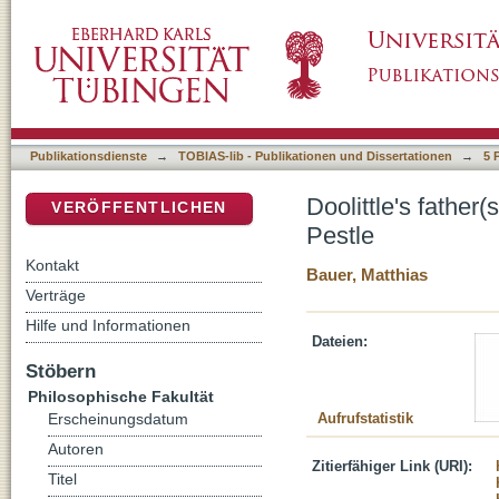
Doolittle's father(s): Master Merrythought in 
DSpace Repositorium (Manakin basiert)
Publikationsdienste
→
TOBIAS-lib - Publikationen und Dissertationen
→
5 
Doolittle's father
VERÖFFENTLICHEN
Pestle
Kontakt
Bauer, Matthias
Verträge
Hilfe und Informationen
Dateien:
Stöbern
Philosophische Fakultät
Aufrufstatistik
Erscheinungsdatum
Autoren
Zitierfähiger Link (URI):
Titel