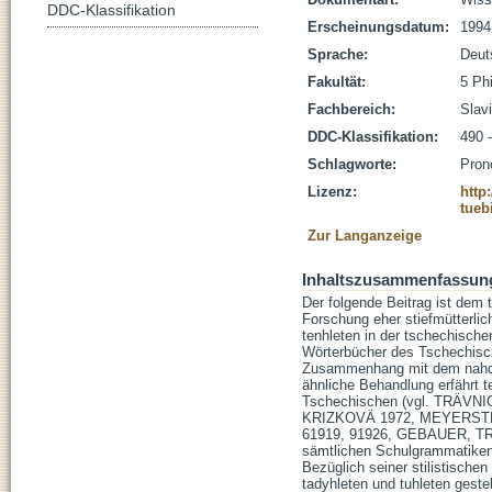
DDC-Klassifikation
Erscheinungsdatum:
1994
Sprache:
Deut
Fakultät:
5 Ph
Fachbereich:
Slavi
DDC-Klassifikation:
490 
Schlagworte:
Pron
Lizenz:
http
tueb
Zur Langanzeige
Inhaltszusammenfassun
Der folgende Beitrag ist dem
Forschung eher stiefmütterlic
tenhleten in der tschechische
Wörterbücher des Tschechisch
Zusammenhang mit dem nahdei
ähnliche Behandlung erfährt t
Tschechischen (vgl. TRÄVNICEK
KRIZKOVÄ 1972, MEYERSTEI
61919, 91926, GEBAUER, TRÄ
sämtlichen Schulgrammatike
Bezüglich seiner stilistische
tadyhleten und tuhleten geste