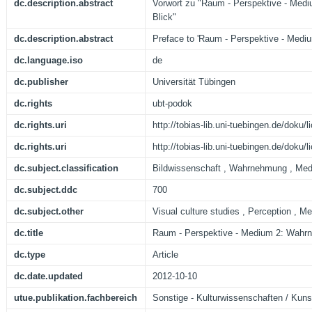
dc.description.abstract
Vorwort zu "Raum - Perspektive - Me
Blick"
dc.description.abstract
Preface to 'Raum - Perspektive - Medi
dc.language.iso
de
dc.publisher
Universität Tübingen
dc.rights
ubt-podok
dc.rights.uri
http://tobias-lib.uni-tuebingen.de/doku
dc.rights.uri
http://tobias-lib.uni-tuebingen.de/doku
dc.subject.classification
Bildwissenschaft , Wahrnehmung , Med
dc.subject.ddc
700
dc.subject.other
Visual culture studies , Perception , M
dc.title
Raum - Perspektive - Medium 2: Wahr
dc.type
Article
dc.date.updated
2012-10-10
utue.publikation.fachbereich
Sonstige - Kulturwissenschaften / Kun