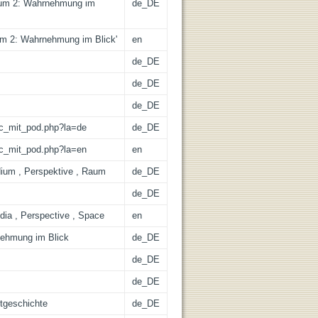
dium 2: Wahrnehmung im
de_DE
um 2: Wahrnehmung im Blick'
en
de_DE
de_DE
de_DE
/lic_mit_pod.php?la=de
de_DE
/lic_mit_pod.php?la=en
en
ium , Perspektive , Raum
de_DE
de_DE
edia , Perspective , Space
en
nehmung im Blick
de_DE
de_DE
de_DE
stgeschichte
de_DE