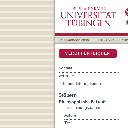
Raum - Perspektive - Me
DSpace Repositorium (Manakin b
Publikationsdienste
→
TOBIAS-lib - Publik
VERÖFFENTLICHEN
Kontakt
Verträge
Hilfe und Informationen
Stöbern
Philosophische Fakultät
Erscheinungsdatum
Autoren
Titel