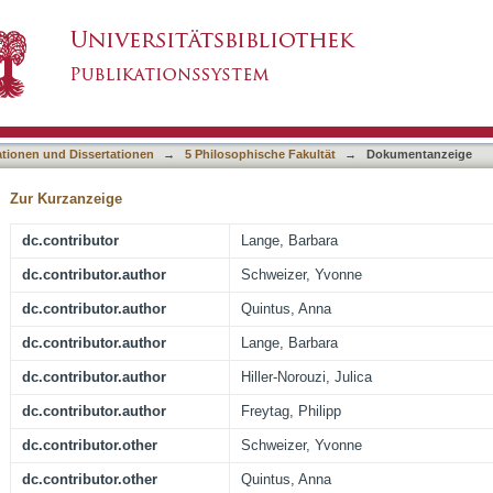
dium 2: Wahrnehmung im Blick
asiert)
ationen und Dissertationen
→
5 Philosophische Fakultät
→
Dokumentanzeige
Zur Kurzanzeige
dc.contributor
Lange, Barbara
dc.contributor.author
Schweizer, Yvonne
dc.contributor.author
Quintus, Anna
dc.contributor.author
Lange, Barbara
dc.contributor.author
Hiller-Norouzi, Julica
dc.contributor.author
Freytag, Philipp
dc.contributor.other
Schweizer, Yvonne
dc.contributor.other
Quintus, Anna