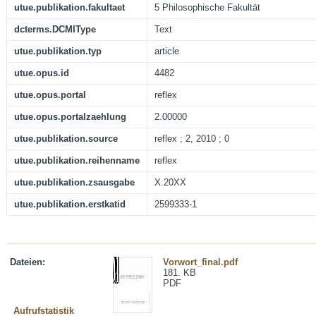
utue.publikation.fakultaet
5 Philosophische Fakultät
dcterms.DCMIType
Text
utue.publikation.typ
article
utue.opus.id
4482
utue.opus.portal
reflex
utue.opus.portalzaehlung
2.00000
utue.publikation.source
reflex ; 2, 2010 ; 0
utue.publikation.reihenname
reflex
utue.publikation.zsausgabe
X.20XX
utue.publikation.erstkatid
2599333-1
Dateien:
Vorwort_final.pdf
181. KB
PDF
Aufrufstatistik