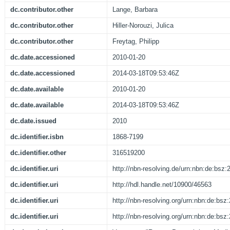
dc.contributor.other
Lange, Barbara
dc.contributor.other
Hiller-Norouzi, Julica
dc.contributor.other
Freytag, Philipp
dc.date.accessioned
2010-01-20
dc.date.accessioned
2014-03-18T09:53:46Z
dc.date.available
2010-01-20
dc.date.available
2014-03-18T09:53:46Z
dc.date.issued
2010
dc.identifier.isbn
1868-7199
dc.identifier.other
316519200
dc.identifier.uri
http://nbn-resolving.de/urn:nbn:de:bsz
dc.identifier.uri
http://hdl.handle.net/10900/46563
dc.identifier.uri
http://nbn-resolving.org/urn:nbn:de:bs
dc.identifier.uri
http://nbn-resolving.org/urn:nbn:de:bs