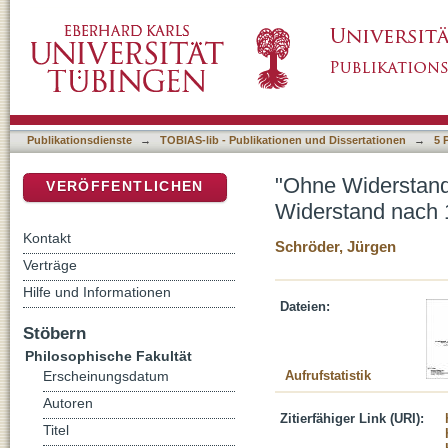
"Ohne Widerstand - keine Hoffnung" (Max Fri
DSpace Repositorium (Manakin basiert)
Publikationsdienste
→
TOBIAS-lib - Publikationen und Dissertationen
→
5 
"Ohne Widerstand 
VERÖFFENTLICHEN
Widerstand nach
Kontakt
Schröder, Jürgen
Verträge
Hilfe und Informationen
Dateien:
Stöbern
Philosophische Fakultät
Aufrufstatistik
Erscheinungsdatum
Autoren
Zitierfähiger Link (URI):
Titel