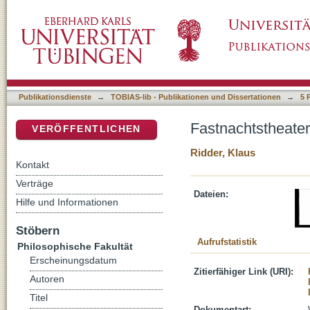
Fastnachtstheater: städtische Ordnung und f
DSpace Repositorium (Manakin basiert)
Publikationsdienste
→
TOBIAS-lib - Publikationen und Dissertationen
→
5 
Fastnachtstheater
VERÖFFENTLICHEN
Ridder, Klaus
Kontakt
Verträge
Dateien:
Hilfe und Informationen
Stöbern
Aufrufstatistik
Philosophische Fakultät
Erscheinungsdatum
Zitierfähiger Link (URI):
Autoren
Titel
Dokumentart: