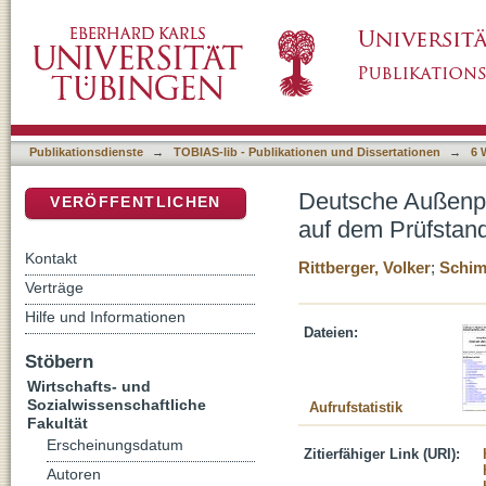
Deutsche Außenpolitik nach der Vereinigung.
DSpace Repositorium (Manakin basiert)
Tübinger Projekt
Publikationsdienste
→
TOBIAS-lib - Publikationen und Dissertationen
→
6 
Deutsche Außenpol
VERÖFFENTLICHEN
auf dem Prüfstand
Kontakt
Rittberger, Volker
;
Schim
Verträge
Hilfe und Informationen
Dateien:
Stöbern
Wirtschafts- und
Sozialwissenschaftliche
Aufrufstatistik
Fakultät
Erscheinungsdatum
Zitierfähiger Link (URI):
Autoren