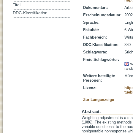
http
Titel
Dokumentart:
Arbe
DDC-Klassifikation
Erscheinungsdatum:
2002
Sprache:
Engl
Fakultät:
6 Wi
Fachbereich:
Wirt
DDC-Klassifikation:
330 -
Schlagworte:
Stich
Freie Schlagwörter:
w
rando
Weitere beteiligte
Münni
Personen:
Lizenz:
http
tueb
Zur Langanzeige
Abstract:
Weighting adjustment is a sta
(1986). The existing methods 
variable conditional to the au
nonignorable nonresponse which