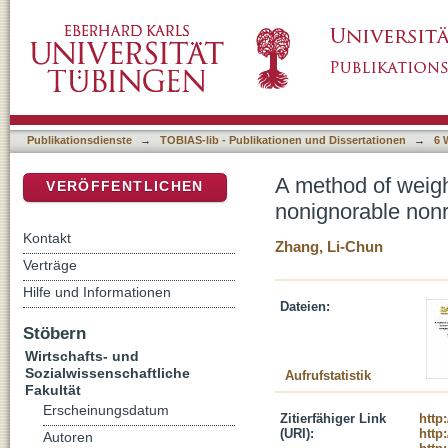
A method of weighting adjustment for survey
DSpace Repositorium (Manakin basiert)
Publikationsdienste
→
TOBIAS-lib - Publikationen und Dissertationen
→
6 
A method of weigh
VERÖFFENTLICHEN
nonignorable non
Kontakt
Zhang, Li-Chun
Verträge
Hilfe und Informationen
Dateien:
Stöbern
Wirtschafts- und
Sozialwissenschaftliche
Aufrufstatistik
Fakultät
Erscheinungsdatum
Zitierfähiger Link
http
(URI):
http
Autoren