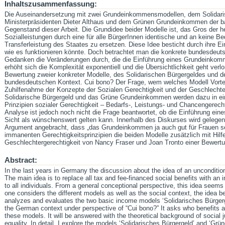
Inhaltszusammenfassung:
Die Auseinandersetzung mit zwei Grundeinkommensmodellen, dem Solidaris
Ministerpräsidenten Dieter Althaus und dem Grünen Grundeinkommen der b
Gegenstand dieser Arbeit. Die Grundidee beider Modelle ist, das Gros der he
Sozialleistungen durch eine für alle BürgerInnen identische und an keine B
Transferleistung des Staates zu ersetzen. Diese Idee besticht durch ihre Ei
wie es funktionieren könnte. Doch betrachtet man die konkrete bundesdeut
Gedanken die Veränderungen durch, die die Einführung eines Grundeinkomm
erhöht sich die Komplexität exponentiell und die Übersichtlichkeit geht verl
Bewertung zweier konkreter Modelle, des Solidarischen Bürgergeldes und
bundesdeutschen Kontext. Cui bono? Der Frage, wem welches Modell Vorteil
Zuhilfenahme der Konzepte der Sozialen Gerechtigkeit und der Geschlechte
Solidarische Bürgergeld und das Grüne Grundeinkommen werden dazu in ei
Prinzipien sozialer Gerechtigkeit – Bedarfs-, Leistungs- und Chancengerecht
Analyse ist jedoch noch nicht die Frage beantwortet, ob die Einführung ein
Sicht als wünschenswert gelten kann. Innerhalb des Diskurses wird gelegent
Argument angebracht, dass „das Grundeinkommen ja auch gut für Frauen se
immanenten Gerechtigkeitsprinzipien die beiden Modelle zusätzlich mit Hilf
Geschlechtergerechtigkeit von Nancy Fraser und Joan Tronto einer Bewert
Abstract:
In the last years in Germany the discussion about the idea of an unconditio
The main idea is to replace all tax and fee-financed social benefits with an
to all individuals. From a general conceptional perspective, this idea seems
one considers the different models as well as the social context, the ide
analyzes and evaluates the two basic income models ‘Solidarisches Bürge
the German context under perspective of “Cui bono?” It asks who benefits 
these models. It will be answered with the theoretical background of social 
equality. In detail, I explore the models ‘Solidarisches Bürgergeld’ and ‘Gr