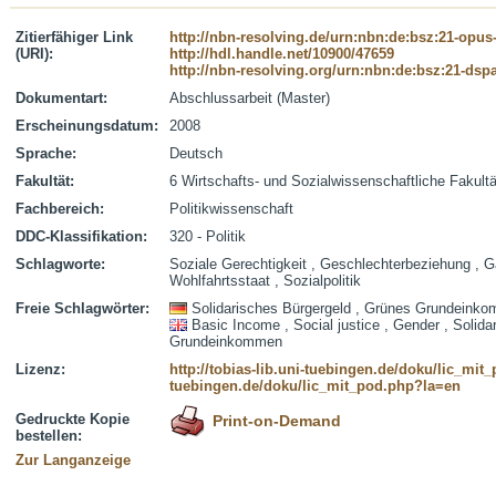
Zitierfähiger Link
http://nbn-resolving.de/urn:nbn:de:bsz:21-opus
(URI):
http://hdl.handle.net/10900/47659
http://nbn-resolving.org/urn:nbn:de:bsz:21-dsp
Dokumentart:
Abschlussarbeit (Master)
Erscheinungsdatum:
2008
Sprache:
Deutsch
Fakultät:
6 Wirtschafts- und Sozialwissenschaftliche Fakultä
Fachbereich:
Politikwissenschaft
DDC-Klassifikation:
320 - Politik
Schlagworte:
Soziale Gerechtigkeit , Geschlechterbeziehung , 
Wohlfahrtsstaat , Sozialpolitik
Freie Schlagwörter:
Solidarisches Bürgergeld , Grünes Grundeink
Basic Income , Social justice , Gender , Solid
Grundeinkommen
Lizenz:
http://tobias-lib.uni-tuebingen.de/doku/lic_mi
tuebingen.de/doku/lic_mit_pod.php?la=en
Gedruckte Kopie
Print-on-Demand
bestellen:
Zur Langanzeige