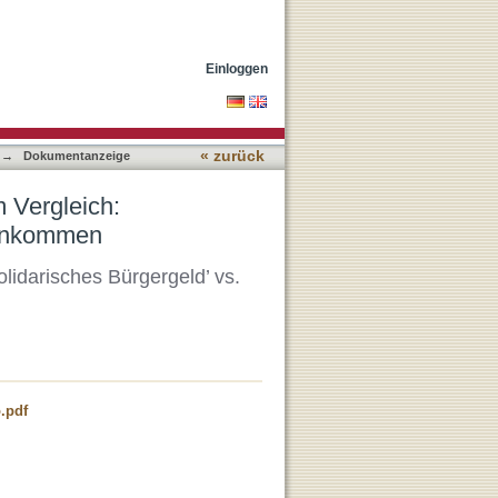
ürgergeld vs. Grünes
Einloggen
« zurück
→
Dokumentanzeige
 Vergleich:
einkommen
lidarisches Bürgergeld’ vs.
.pdf