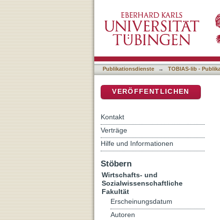
Cui bono? Zwei Grundeink
DSpace Repositorium (Manakin b
Grundeinkommen
Publikationsdienste
→
TOBIAS-lib - Publik
VERÖFFENTLICHEN
Kontakt
Verträge
Hilfe und Informationen
Stöbern
Wirtschafts- und
Sozialwissenschaftliche
Fakultät
Erscheinungsdatum
Autoren