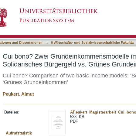
ommensmodelle im Vergleich: Solidarisches B
asiert)
ationen und Dissertationen
→
6 Wirtschafts- und Sozialwissenschaftliche Fakultät
Cui bono? Zwei Grundeinkommensmodelle im
Solidarisches Bürgergeld vs. Grünes Grund
Cui bono? Comparison of two basic income models: ‘So
‘Grünes Grundeinkommen’
Peukert, Almut
Dateien:
APeukert_Magisterarbeit_Cui_bono
538. KB
PDF
Aufrufstatistik