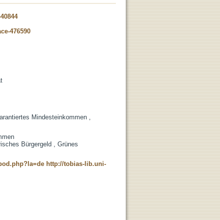
-40844
ace-476590
t
Garantiertes Mindesteinkommen ,
ommen
arisches Bürgergeld , Grünes
t_pod.php?la=de
http://tobias-lib.uni-