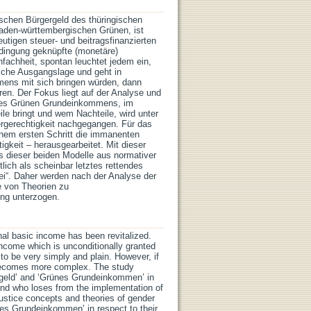
chen Bürgergeld des thüringischen
aden-württembergischen Grünen, ist
utigen steuer- und beitragsfinanzierten
edingung geknüpfte (monetäre)
nfachheit, spontan leuchtet jedem ein,
sche Ausgangslage und geht in
ens mit sich bringen würden, dann
oren. Der Fokus liegt auf der Analyse und
 des Grünen Grundeinkommens, im
e bringt und wem Nachteile, wird unter
rgerechtigkeit nachgegangen. Für das
nem ersten Schritt die immanenten
igkeit – herausgearbeitet. Mit dieser
es dieser beiden Modelle aus normativer
lich als scheinbar letztes rettendes
i“. Daher werden nach der Analyse der
e von Theorien zu
ung unterzogen.
nal basic income has been revitalized.
 income which is unconditionally granted
 to be very simply and plain. However, if
a becomes more complex. The study
rgeld’ and ‘Grünes Grundeinkommen’ in
and who loses from the implementation of
justice concepts and theories of gender
ünes Grundeinkommen’ in respect to their