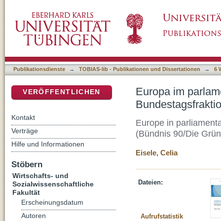
Europa im parlamentarischen Alltag: Die Eur
DSpace Repositorium (Manakin basiert)
Grünen
Publikationsdienste
→
TOBIAS-lib - Publikationen und Dissertationen
→
6 
Europa im parlame
VERÖFFENTLICHEN
Bundestagsfrakti
Kontakt
Europe in parliamenta
Verträge
(Bündnis 90/Die Grü
Hilfe und Informationen
Eisele, Celia
Stöbern
Wirtschafts- und
Dateien:
Sozialwissenschaftliche
Fakultät
Erscheinungsdatum
Autoren
Aufrufstatistik