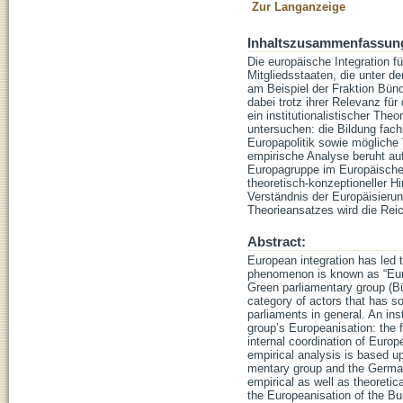
Zur Langanzeige
Inhaltszusammenfassun
Die europäische Integration f
Mitgliedsstaaten, die unter d
am Beispiel der Fraktion Bün
dabei trotz ihrer Relevanz für
ein institutionalistischer The
untersuchen: die Bildung fach
Europapolitik sowie mögliche 
empirische Analyse beruht auf
Europagruppe im Europäischen 
theoretisch-konzeptioneller H
Verständnis der Europäisierun
Theorieansatzes wird die Rei
Abstract:
European integration has led 
phenomenon is known as “Europ
Green parliamentary group (B
category of actors that has so
parliaments in general. An ins
group’s Europeanisation: the f
internal coordination of Europ
empirical analysis is based u
mentary group and the German 
empirical as well as theoreti
the Europeanisation of the Bu