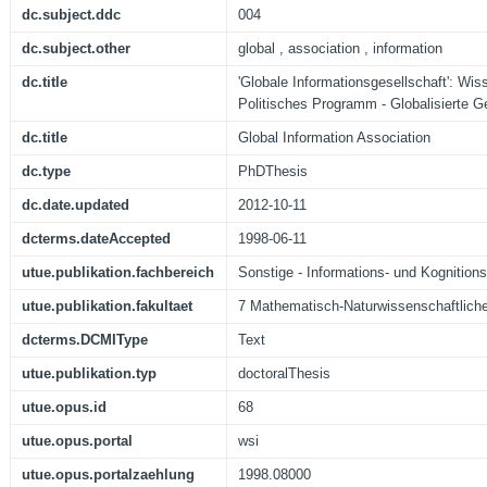
dc.subject.ddc
004
dc.subject.other
global , association , information
dc.title
'Globale Informationsgesellschaft': Wis
Politisches Programm - Globalisierte 
dc.title
Global Information Association
dc.type
PhDThesis
dc.date.updated
2012-10-11
dcterms.dateAccepted
1998-06-11
utue.publikation.fachbereich
Sonstige - Informations- und Kognition
utue.publikation.fakultaet
7 Mathematisch-Naturwissenschaftliche
dcterms.DCMIType
Text
utue.publikation.typ
doctoralThesis
utue.opus.id
68
utue.opus.portal
wsi
utue.opus.portalzaehlung
1998.08000