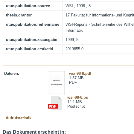
utue.publikation.source
WSI ; 1998 ; 8
thesis.grantor
17 Fakultät für Informations- und Kogn
utue.publikation.reihenname
WSI-Reports - Schriftenreihe des Wilhel
Informatik
utue.publikation.zsausgabe
1999, 8
utue.publikation.erstkatid
2919855-0
Dateien:
wsi-98-8.pdf
1.37 MB
PDF
wsi-98-8.ps
12.1 MB
Postscript
Aufrufstatistik
Das Dokument erscheint in: