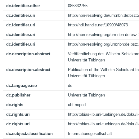
dc.identifier.other
085332755
dc.identifier.uri
http://nbn-resolving.de/urn:nbn:de:bsz
dc.identifier.uri
http://hdl.handle.net/10900/48073
dc.identifier.uri
http://nbn-resolving.org/urn:nbn:de:bs
dc.identifier.uri
http://nbn-resolving.org/urn:nbn:de:bs
dc.description.abstract
Veröffentlichung des Wilhelm-Schickard-
Universität Tübingen
dc.description.abstract
Publication of the Wilhelm-Schickard-Ins
Universität Tübingen
dc.language.iso
de
dc.publisher
Universität Tübingen
dc.rights
ubt-nopod
dc.rights.uri
http://tobias-lib.uni-tuebingen.de/doku
dc.rights.uri
http://tobias-lib.uni-tuebingen.de/doku
dc.subject.classification
Informationsgesellschaft