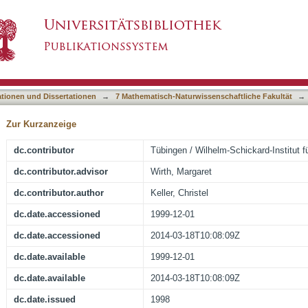
llschaft': Wissenschaftliche Theorie - Politisc
asiert)
häre
ationen und Dissertationen
→
7 Mathematisch-Naturwissenschaftliche Fakultät
→
Zur Kurzanzeige
dc.contributor
Tübingen / Wilhelm-Schickard-Institut f
dc.contributor.advisor
Wirth, Margaret
dc.contributor.author
Keller, Christel
dc.date.accessioned
1999-12-01
dc.date.accessioned
2014-03-18T10:08:09Z
dc.date.available
1999-12-01
dc.date.available
2014-03-18T10:08:09Z
dc.date.issued
1998