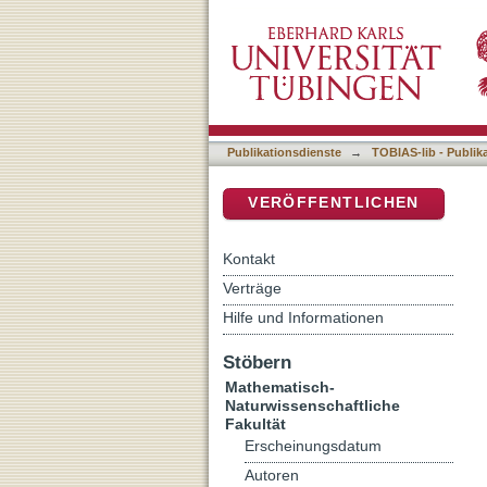
'Globale Informationsgese
DSpace Repositorium (Manakin b
Globalisierte Geschäftssp
Publikationsdienste
→
TOBIAS-lib - Publik
VERÖFFENTLICHEN
Kontakt
Verträge
Hilfe und Informationen
Stöbern
Mathematisch-
Naturwissenschaftliche
Fakultät
Erscheinungsdatum
Autoren