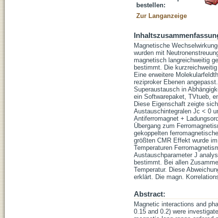
bestellen:
Zur Langanzeige
Inhaltszusammenfassun
Magnetische Wechselwirkunge
wurden mit Neutronenstreuung 
magnetisch langreichweitig g
bestimmt. Die kurzreichweiti
Eine erweitere Molekularfeldth
reziproker Ebenen angepasst
Superaustausch in Abhängigk
ein Softwarepaket, TVtueb, e
Diese Eigenschaft zeigte sic
Austauschintegralen Jc < 0 u
Antiferromagnet + Ladungsor
Übergang zum Ferromagnetism
gekoppelten ferromagnetisc
größten CMR Effekt wurde im 
Temperaturen Ferromagnetismu
Austauschparameter J analys
bestimmt. Bei allen Zusammen
Temperatur. Diese Abweichung
erklärt. Die magn. Korrelati
Abstract:
Magnetic interactions and ph
0.15 and 0.2) were investigat