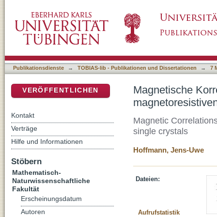
Magnetische Korrelationen und Phasenüber
DSpace Repositorium (Manakin basiert)
Einkristallen
Publikationsdienste
→
TOBIAS-lib - Publikationen und Dissertationen
→
7 
Magnetische Korr
VERÖFFENTLICHEN
magnetoresistive
Kontakt
Magnetic Correlation
Verträge
single crystals
Hilfe und Informationen
Hoffmann, Jens-Uwe
Stöbern
Mathematisch-
Dateien:
Naturwissenschaftliche
Fakultät
Erscheinungsdatum
Autoren
Aufrufstatistik