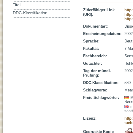
Titel
Zitierfähiger Link
http
DDC-Klassifikation
(URI):
http
http
Dokumentart:
Disse
Erscheinungsdatum:
2002
Sprache:
Deut
Fakultät:
7 Ma
Fachbereich:
Sons
Gutachter:
Hohl
Tag der mündl.
2002
Prüfung:
DDC-Klassifikation:
530 
Schlagworte:
Mean
Freie Schlagwörter:
M
Neut
m
scatt
Lizenz:
http
tueb
Gedruckte Kopie