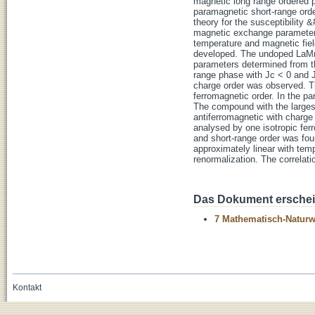
magnetic long range ordered p
paramagnetic short-range orde
theory for the susceptibility &
magnetic exchange parameters 
temperature and magnetic fiel
developed. The undoped LaMnO
parameters determined from th
range phase with Jc < 0 and 
charge order was observed. Th
ferromagnetic order. In the p
The compound with the larges
antiferromagnetic with charg
analysed by one isotropic fe
and short-range order was fo
approximately linear with tem
renormalization. The correlat
Das Dokument erschein
7 Mathematisch-Naturwi
Kontakt