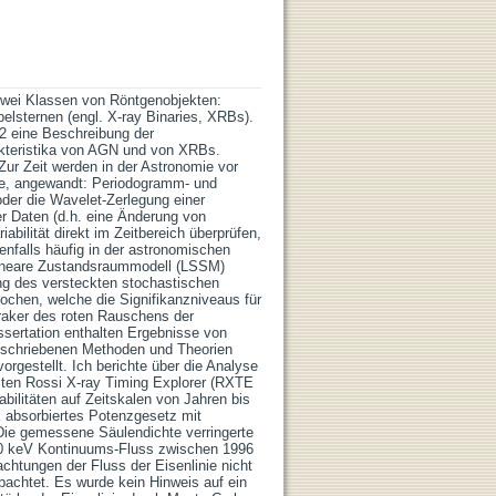
n zwei Klassen von Röntgenobjekten:
elsternen (engl. X-ray Binaries, XRBs).
l 2 eine Beschreibung der
rakteristika von AGN und von XRBs.
Zur Zeit werden in der Astronomie vor
uche, angewandt: Periodogramm- und
er die Wavelet-Zerlegung einer
er Daten (d.h. eine Änderung von
ilität direkt im Zeitbereich überprüfen,
enfalls häufig in der astronomischen
 lineare Zustandsraummodell (LSSM)
ng des versteckten stochastischen
ochen, welche die Signifikanzniveaus für
aker des roten Rauschens der
ssertation enthalten Ergebnisse von
 beschriebenen Methoden und Theorien
rgestellt. Ich berichte über die Analyse
ten Rossi X-ray Timing Explorer (RXTE
bilitäten auf Zeitskalen von Jahren bis
 absorbiertes Potenzgesetz mit
Die gemessene Säulendichte verringerte
10 keV Kontinuums-Fluss zwischen 1996
htungen der Fluss der Eisenlinie nicht
achtet. Es wurde kein Hinweis auf ein