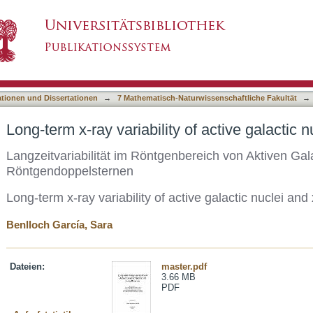
 of active galactic nuclei and x-ray binaries
asiert)
ationen und Dissertationen
→
7 Mathematisch-Naturwissenschaftliche Fakultät
→
Long-term x-ray variability of active galactic n
Langzeitvariabilität im Röntgenbereich von Aktiven Ga
Röntgendoppelsternen
Long-term x-ray variability of active galactic nuclei and
Benlloch García, Sara
Dateien:
master.pdf
3.66 MB
PDF