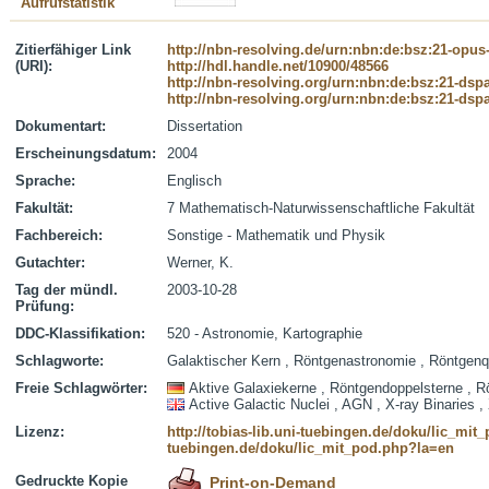
Aufrufstatistik
Zitierfähiger Link
http://nbn-resolving.de/urn:nbn:de:bsz:21-opus
(URI):
http://hdl.handle.net/10900/48566
http://nbn-resolving.org/urn:nbn:de:bsz:21-dsp
http://nbn-resolving.org/urn:nbn:de:bsz:21-dsp
Dokumentart:
Dissertation
Erscheinungsdatum:
2004
Sprache:
Englisch
Fakultät:
7 Mathematisch-Naturwissenschaftliche Fakultät
Fachbereich:
Sonstige - Mathematik und Physik
Gutachter:
Werner, K.
Tag der mündl.
2003-10-28
Prüfung:
DDC-Klassifikation:
520 - Astronomie, Kartographie
Schlagworte:
Galaktischer Kern , Röntgenastronomie , Röntgenqu
Freie Schlagwörter:
Aktive Galaxiekerne , Röntgendoppelsterne , 
Active Galactic Nuclei , AGN , X-ray Binaries 
Lizenz:
http://tobias-lib.uni-tuebingen.de/doku/lic_mi
tuebingen.de/doku/lic_mit_pod.php?la=en
Gedruckte Kopie
Print-on-Demand