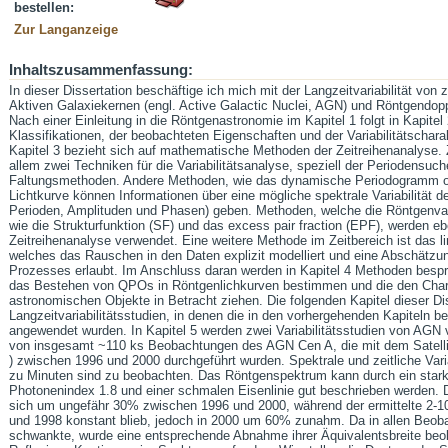
bestellen:
Zur Langanzeige
Inhaltszusammenfassung:
In dieser Dissertation beschäftige ich mich mit der Langzeitvariabilität vo
Aktiven Galaxiekernen (engl. Active Galactic Nuclei, AGN) und Röntgendopp
Nach einer Einleitung in die Röntgenastronomie im Kapitel 1 folgt in Kapite
Klassifikationen, der beobachteten Eigenschaften und der Variabilitätscha
Kapitel 3 bezieht sich auf mathematische Methoden der Zeitreihenanalyse. 
allem zwei Techniken für die Variabilitätsanalyse, speziell der Periodens
Faltungsmethoden. Andere Methoden, wie das dynamische Periodogramm od
Lichtkurve können Informationen über eine mögliche spektrale Variabilität d
Perioden, Amplituden und Phasen) geben. Methoden, welche die Röntgenvariab
wie die Strukturfunktion (SF) und das excess pair fraction (EPF), werden eb
Zeitreihenanalyse verwendet. Eine weitere Methode im Zeitbereich ist das
welches das Rauschen in den Daten explizit modelliert und eine Abschätzu
Prozesses erlaubt. Im Anschluss daran werden in Kapitel 4 Methoden bespr
das Bestehen von QPOs in Röntgenlichkurven bestimmen und die den Char
astronomischen Objekte in Betracht ziehen. Die folgenden Kapitel dieser Di
Langzeitvariabilitätsstudien, in denen die in den vorhergehenden Kapiteln
angewendet wurden. In Kapitel 5 werden zwei Variabilitätsstudien von AGN vo
von insgesamt ~110 ks Beobachtungen des AGN Cen A, die mit dem Satelli
) zwischen 1996 und 2000 durchgeführt wurden. Spektrale und zeitliche Varia
zu Minuten sind zu beobachten. Das Röntgenspektrum kann durch ein stark
Photonenindex 1.8 und einer schmalen Eisenlinie gut beschrieben werden. 
sich um ungefähr 30% zwischen 1996 und 2000, während der ermittelte 2-
und 1998 konstant blieb, jedoch in 2000 um 60% zunahm. Da in allen Beobac
schwankte, wurde eine entsprechende Abnahme ihrer Äquivalentsbreite beob