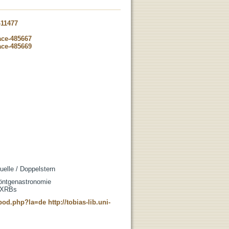
-11477
ace-485667
ace-485669
elle / Doppelstern
Röntgenastronomie
, XRBs
t_pod.php?la=de
http://tobias-lib.uni-