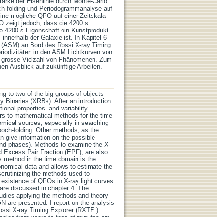
ärke der Eisenlinie durch Monte-Carlo
ch-folding und Periodogrammanalyse auf
ine mögliche QPO auf einer Zeitskala
O zeigt jedoch, dass die 4200 s
die 4200 s Eigenschaft ein Kunstprodukt
nnerhalb der Galaxie ist. In Kapitel 6
tor (ASM) an Bord des Rossi X-ray Timing
iodizitäten in den ASM Lichtkurven von
ne grosse Vielzahl von Phänomenen. Zum
en Ausblick auf zukünftige Arbeiten.
ing to two of the big groups of objects
y Binaries (XRBs). After an introduction
ional properties, and variability
ers to mathematical methods for the time
nomical sources, especially in searching
poch-folding. Other methods, as the
n give information on the possible
, and phases). Methods to examine the X-
nd Excess Pair Fraction (EPF), are also
s method in the time domain is the
onomical data and allows to estimate the
 scrutinizing the methods used to
e existence of QPOs in X-ray light curves
 are discussed in chapter 4. The
 studies applying the methods and theory
GN are presented. I report on the analysis
Rossi X-ray Timing Explorer (RXTE )