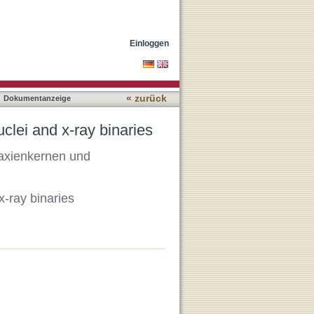
Einloggen
« zurück
Dokumentanzeige
uclei and x-ray binaries
laxienkernen und
 x-ray binaries