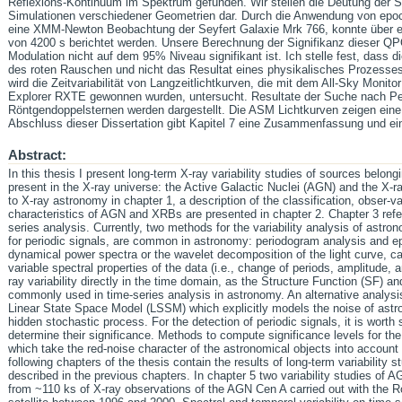
Reflexions-Kontinuum im Spektrum gefunden. Wir stellen die Deutung der St
Simulationen verschiedener Geometrien dar. Durch die Anwendung von epo
eine XMM-Newton Beobachtung der Seyfert Galaxie Mrk 766, konnte über e
von 4200 s berichtet werden. Unsere Berechnung der Signifikanz dieser QP
Modulation nicht auf dem 95% Niveau signifikant ist. Ich stelle fest, dass 
des roten Rauschen und nicht das Resultat eines physikalisches Prozesses i
wird die Zeitvariabilität von Langzeitlichtkurven, die mit dem All-Sky Moni
Explorer RXTE gewonnen wurden, untersucht. Resultate der Suche nach Per
Röntgendoppelsternen werden dargestellt. Die ASM Lichtkurven zeigen ei
Abschluss dieser Dissertation gibt Kapitel 7 eine Zusammenfassung und ein
Abstract:
In this thesis I present long-term X-ray variability studies of sources belong
present in the X-ray universe: the Active Galactic Nuclei (AGN) and the X-ra
to X-ray astronomy in chapter 1, a description of the classification, obser-vat
characteristics of AGN and XRBs are presented in chapter 2. Chapter 3 ref
series analysis. Currently, two methods for the variability analysis of astro
for periodic signals, are common in astronomy: periodogram analysis and e
dynamical power spectra or the wavelet decomposition of the light curve, ca
variable spectral properties of the data (i.e., change of periods, amplitude
ray variability directly in the time domain, as the Structure Function (SF) a
commonly used in time-series analysis in astronomy. An alternative analysi
Linear State Space Model (LSSM) which explicitly models the noise of astr
hidden stochastic process. For the detection of periodic signals, it is worth
determine their significance. Methods to compute significance levels for th
which take the red-noise character of the astronomical objects into account
following chapters of the thesis contain the results of long-term variability
described in the previous chapters. In chapter 5 two variability studies of A
from ~110 ks of X-ray observations of the AGN Cen A carried out with the 