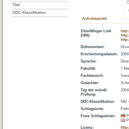
Titel
DDC-Klassifikation
Aufrufstatistik
Zitierfähiger Link
http
(URI):
http
http
Dokumentart:
Disse
Erscheinungsdatum:
2004
Sprache:
Deut
Fakultät:
7 Ma
Fachbereich:
Sons
Gutachter:
Schw
Tag der mündl.
2004
Prüfung:
DDC-Klassifikation:
540 
Schlagworte:
Park
Freie Schlagwörter:
P
P
Lizenz:
http