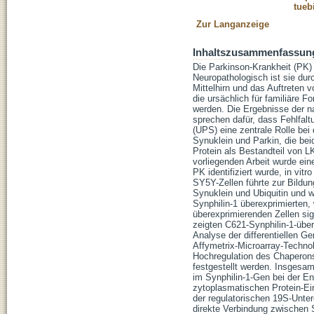
tueb
Zur Langanzeige
Inhaltszusammenfassun
Die Parkinson-Krankheit (PK)
Neuropathologisch ist sie du
Mittelhirn und das Auftreten 
die ursächlich für familiäre
werden. Die Ergebnisse der n
sprechen dafür, dass Fehlfal
(UPS) eine zentrale Rolle bei
Synuklein und Parkin, die beid
Protein als Bestandteil von 
vorliegenden Arbeit wurde ein
PK identifiziert wurde, in vit
SY5Y-Zellen führte zur Bildun
Synuklein und Ubiquitin und 
Synphilin-1 überexprimierten,
überexprimierenden Zellen sig
zeigten C621-Synphilin-1-über
Analyse der differentiellen 
Affymetrix-Microarray-Technol
Hochregulation des Chaperon
festgestellt werden. Insgesa
im Synphilin-1-Gen bei der En
zytoplasmatischen Protein-Ein
der regulatorischen 19S-Unter
direkte Verbindung zwischen 