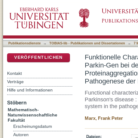
Funktionelle Charakterisierung von Mutation
DSpace Repositorium (Manakin basiert)
Krankheit : Bedeutung von Proteinaggregati
Pathogenese der Parkinson-Krankheit
Publikationsdienste
→
TOBIAS-lib - Publikationen und Dissertationen
→
7 
Funktionelle Char
VERÖFFENTLICHEN
Parkin-Gen bei de
Proteinaggregatio
Kontakt
Pathogenese der 
Verträge
Hilfe und Informationen
Functional characteriz
Parkinson's disease :
Stöbern
system in the pathoge
Mathematisch-
Naturwissenschaftliche
Marx, Frank Peter
Fakultät
Erscheinungsdatum
Autoren
Dateien: