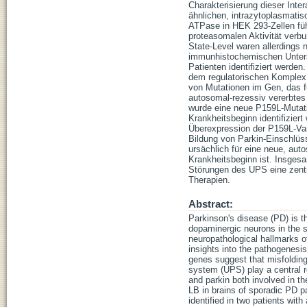
Charakterisierung dieser Inte
ähnlichen, intrazytoplasmatis
ATPase in HEK 293-Zellen führ
proteasomalen Aktivität verbu
State-Level waren allerdings n
immunhistochemischen Unters
Patienten identifiziert werden
dem regulatorischen Komplex 
von Mutationen im Gen, das für
autosomal-rezessiv vererbtes
wurde eine neue P159L-Mutatio
Krankheitsbeginn identifiziert
Überexpression der P159L-Vari
Bildung von Parkin-Einschlüsse
ursächlich für eine neue, au
Krankheitsbeginn ist. Insgesa
Störungen des UPS eine zentra
Therapien.
Abstract:
Parkinson's disease (PD) is 
dopaminergic neurons in the 
neuropathological hallmarks o
insights into the pathogenesis
genes suggest that misfolding
system (UPS) play a central r
and parkin both involved in t
LB in brains of sporadic PD p
identified in two patients wit