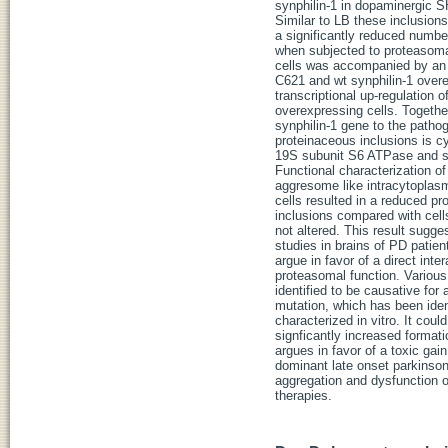
synphilin-1 in dopaminergic S
Similar to LB these inclusion
a significantly reduced numbe
when subjected to proteasomal
cells was accompanied by an i
C621 and wt synphilin-1 over
transcriptional up-regulation
overexpressing cells. Togethe
synphilin-1 gene to the patho
proteinaceous inclusions is cy
19S subunit S6 ATPase and syn
Functional characterization of
aggresome like intracytoplas
cells resulted in a reduced pr
inclusions compared with cell
not altered. This result sugg
studies in brains of PD patie
argue in favor of a direct in
proteasomal function. Various
identified to be causative for
mutation, which has been iden
characterized in vitro. It cou
signficantly increased formati
argues in favor of a toxic gai
dominant late onset parkinsoni
aggregation and dysfunction of
therapies.