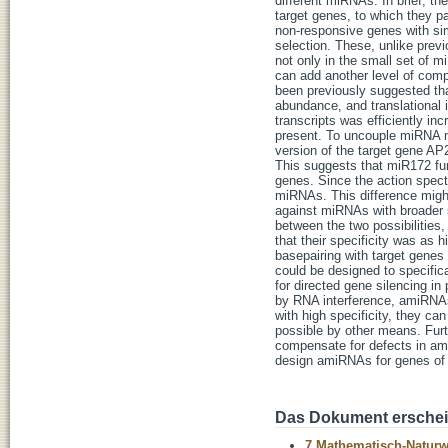
different miRNAs. In brief, t
target genes, to which they p
non-responsive genes with sim
selection. These, unlike prev
not only in the small set of
can add another level of comp
been previously suggested tha
abundance, and translational 
transcripts was efficiently in
present. To uncouple miRNA m
version of the target gene AP
This suggests that miR172 func
genes. Since the action spectr
miRNAs. This difference might 
against miRNAs with broader s
between the two possibilities
that their specificity was as 
basepairing with target genes
could be designed to specific
for directed gene silencing in
by RNA interference, amiRNAs 
with high specificity, they can
possible by other means. Furt
compensate for defects in am
design amiRNAs for genes of in
Das Dokument erschein
7 Mathematisch-Naturwi