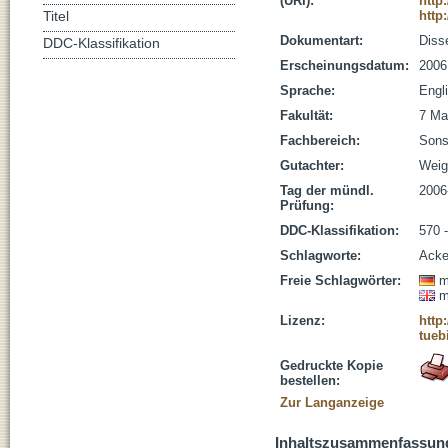
(URI):
http
http
Titel
Dokumentart:
Disse
DDC-Klassifikation
Erscheinungsdatum:
2006
Sprache:
Engl
Fakultät:
7 Ma
Fachbereich:
Sonst
Gutachter:
Weige
Tag der mündl.
2006
Prüfung:
DDC-Klassifikation:
570 
Schlagworte:
Acke
Freie Schlagwörter:
m
m
Lizenz:
http
tueb
Gedruckte Kopie
bestellen:
Zur Langanzeige
Inhaltszusammenfassun