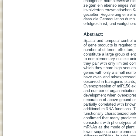
endogener, normalerweise nic
zeigten ein ebenso enges Wi
involvierten enzymatischen K
gezielten Regulierung einzel
dass die Genregulation durch
erfolgreich ist, und weitgehen
Abstract:
Spatial and temporal control o
of gene products is required t
number of different effectors
constitute a large group of e
to complementary nucleic acids
they pair with only limited co
which they share high sequen
genes with only a small numbe
have over- and misexpressed t
observed in transgenic plants
Overexpression of miR156 ext
and number of organ initiatio
development when overexpress
separation of above ground or
partially correlated with know
additional miRNA functions. 
functionally characterized be
confirmed that many predicted
consistent with phenotypes o
mRNAs as the mode of plant miR
lower sequence complementari