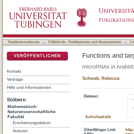
Functions and target selection of Arabidops
DSpace Repositorium (Manakin basiert)
Publikationsdienste
→
TOBIAS-lib - Publikationen und Dissertationen
→
7 
Functions and tar
VERÖFFENTLICHEN
microRNAs in Arabido
Kontakt
Schwab, Rebecca
Verträge
Hilfe und Informationen
Dateien:
Stöbern
Mathematisch-
Naturwissenschaftliche
Fakultät
Aufrufstatistik
Erscheinungsdatum
Zitierfähiger Link
http
Autoren