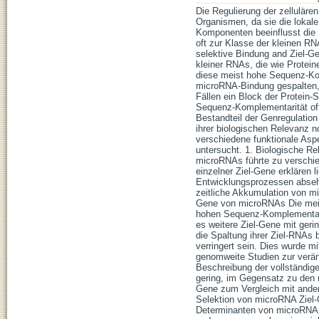
Die Regulierung der zellulären
Organismen, da sie die lokale
Komponenten beeinflusst die 
oft zur Klasse der kleinen R
selektive Bindung and Ziel-Ge
kleiner RNAs, die wie Protei
diese meist hohe Sequenz-Kom
microRNA-Bindung gespalten, 
Fällen ein Block der Protein-
Sequenz-Komplementarität oft
Bestandteil der Genregulation
ihrer biologischen Relevanz 
verschiedene funktionale Asp
untersucht. 1. Biologische R
microRNAs führte zu verschie
einzelner Ziel-Gene erklären 
Entwicklungsprozessen absehe
zeitliche Akkumulation von mi
Gene von microRNAs Die meis
hohen Sequenz-Komplementarit
es weitere Ziel-Gene mit ger
die Spaltung ihrer Ziel-RNAs
verringert sein. Dies wurde mi
genomweite Studien zur verä
Beschreibung der vollständige
gering, im Gegensatz zu den m
Gene zum Vergleich mit ande
Selektion von microRNA Ziel-
Determinanten von microRNA Z