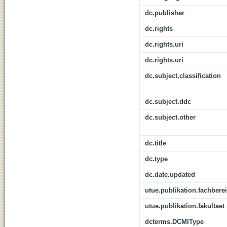
dc.publisher
dc.rights
dc.rights.uri
dc.rights.uri
dc.subject.classification
dc.subject.ddc
dc.subject.other
dc.title
dc.type
dc.date.updated
utue.publikation.fachbere
utue.publikation.fakultaet
dcterms.DCMIType