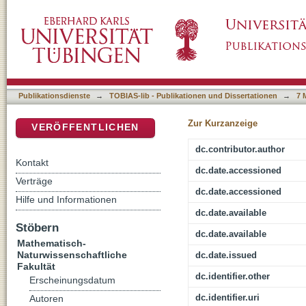
Parallel Support Vector Machines
DSpace Repositorium (Manakin basiert)
Publikationsdienste
→
TOBIAS-lib - Publikationen und Dissertationen
→
7 
Zur Kurzanzeige
VERÖFFENTLICHEN
dc.contributor.author
Kontakt
dc.date.accessioned
Verträge
dc.date.accessioned
Hilfe und Informationen
dc.date.available
Stöbern
dc.date.available
Mathematisch-
Naturwissenschaftliche
dc.date.issued
Fakultät
dc.identifier.other
Erscheinungsdatum
dc.identifier.uri
Autoren