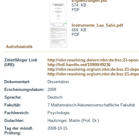
Ergaenzungen.pdf
574. KB
PDF
Instrumente_Lea_Salis.pdf
659. KB
PDF
Aufrufstatistik
Zitierfähiger Link
http://nbn-resolving.de/urn:nbn:de:bsz:21-opus
(URI):
http://hdl.handle.net/10900/49236
http://nbn-resolving.org/urn:nbn:de:bsz:21-dsp
http://nbn-resolving.org/urn:nbn:de:bsz:21-dsp
Dokumentart:
Dissertation
Erscheinungsdatum:
2008
Sprache:
Deutsch
Fakultät:
7 Mathematisch-Naturwissenschaftliche Fakultät
Fachbereich:
Psychologie
Gutachter:
Hautzinger, Martin (Prof. Dr.)
Tag der mündl.
2008-10-15
Prüfung: