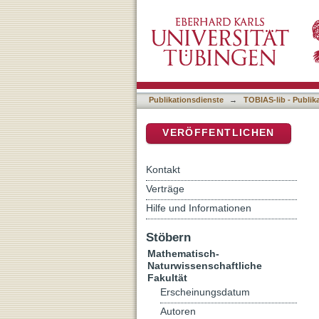
Die Behandlung depressiv
DSpace Repositorium (Manakin b
Publikationsdienste
→
TOBIAS-lib - Publik
VERÖFFENTLICHEN
Kontakt
Verträge
Hilfe und Informationen
Stöbern
Mathematisch-
Naturwissenschaftliche
Fakultät
Erscheinungsdatum
Autoren