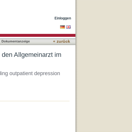
erschied zum Facharzt
Einloggen
« zurück
Dokumentanzeige
 den Allgemeinarzt im
rding outpatient depression